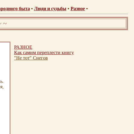
родного быта
•
Люди и судьбы
•
Разное
•
~ ~
РАЗНОЕ
Как самим переплести книгу
"Не тот" Снегов
ь.
я,