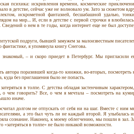
еская психика: искривления времени, космические приключени
ало в детстве, сейчас уже не волновало ум. Зато за сюжетом вдр
ллектом, искрометной фантазией, бесшабашной удалью, тонк
дом на мир... И, если в детстве с первой строчки я влюбилась
. Сведений о нем в те годы, когда интернет еще не был доступе
титутской подруги, бывшей замужем за малоизвестным писателе
 фантастике, я упомянула книгу Снегова.
й знакомый, – и скоро приедет в Петербург. Мы пригласили е
ть автора поразившей когда-то книжки, во-вторых, посмотреть 
 куда без приглашения было не попасть.
атеряться в толпе. С детства обладая застенчивым характером,
и, о чем говорить? Все, о чем я мечтала – посмотреть на куми
вышло иначе.
считал долгом не отпускать от себя ни на шаг. Вместе с ним м
исателями, а это был чуть ли не каждый второй. Я улыбалась и
еряла сознание. Наконец, к моему облегчению, мы пошли в зал. З
то «затеряться в толпе» не было никакой возможности.