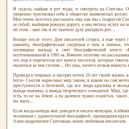
Я сидела, набрав в рот воды, и смотрела на Снегова. 
уверенно чувствовал себя в обществе знаменитых коллег.
Мне очень хотелось рассказать ему, как мы с подругой Све
за собой, выбирая ровную дорогу, а она читала вслух на х
об этом – мне так и не хватило духу раскрыть рот…
Вскоре после этого Дом писателей сгорел, а еще через 
наконец, биографические сведения о нем и поняла, чт
посвящена выходу в свет биографической книги «Н
опубликованной в 1991-м. Именно поэтому он рассказывал 
тех пор я перечитала все книги писателя, которые смогла 
оказаться за тем столом… Но увы, ничего нельзя вернуть в
Проведя в тюрьмах и лагерях почти 20 лет своей жизни,
боги» Снегов нарисовал мир таким, в каком он сам меч
преступности и болезней, где все люди красивы и моло
жажда наживы, а жажда творческого созидания. Мир, где 
есть, то не на Земле, а на далеких чужих планетах, таких
бы жить…
Если когда-нибудь мне доведется писать мемуары, я обяза
человеком с удивительной биографией, прошедшим круги
Александровичем Снеговым, моим любимым писателем.