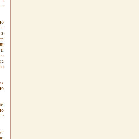
 я
на
цо
мы
 в
ем
ми
 и
го
не
бо
ок
но
ий
но
ве
уг
ли