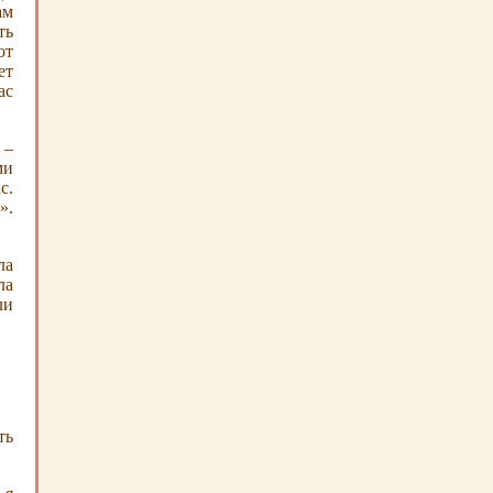
ам
ть
от
ет
ас
 –
ми
с.
».
ла
ла
ли
ть