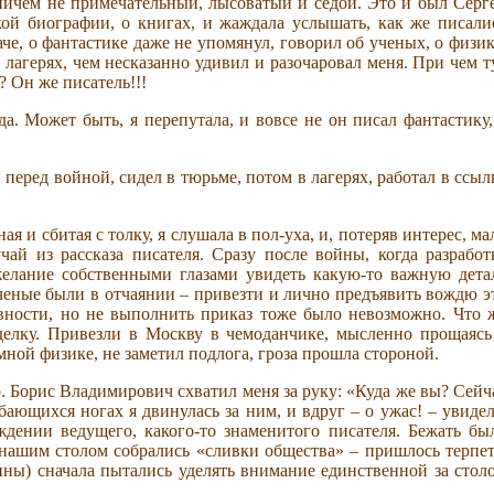
ничем не примечательный, лысоватый и седой. Это и был Серг
кой биографии, о книгах, и жаждала услышать, как же писали
че, о фантастике даже не упомянул, говорил об ученых, о физик
 лагерях, чем несказанно удивил и разочаровал меня. При чем т
? Он же писатель!!!
а. Может быть, я перепутала, и вовсе не он писал фантастику,
перед войной, сидел в тюрьме, потом в лагерях, работал в ссыл
ая и сбитая с толку, я слушала в пол-уха, и, потеряв интерес, ма
ай из рассказа писателя. Сразу после войны, когда разработ
желание собственными глазами увидеть какую-то важную дета
еные были в отчаянии – привезти и лично предъявить вождю э
вности, но не выполнить приказ тоже было невозможно. Что 
делку. Привезли в Москву в чемоданчике, мысленно прощаясь
омной физике, не заметил подлога, гроза прошла стороной.
ло. Борис Владимирович схватил меня за руку: «Куда же вы? Сейч
ающихся ногах я двинулась за ним, и вдруг – о ужас! – увидел
ждении ведущего, какого-то знаменитого писателя. Бежать бы
 нашим столом собрались «сливки общества» – пришлось терпет
чины) сначала пытались уделять внимание единственной за стол