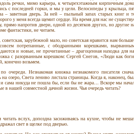
 вдоль речки, мимо карьера, к четырехэтажным кирпичным дом
лись с последней горки, и мы у цели. Велосипеды у крыльца, пя
а – заветная дверь. За ней – пыльный запах старых книг и т
рого у меня всегда щемит сердце. На время для нас не существу
 прямо напротив двери, одной из десятков других, но другие н
оме фантастики, не читаем.
 советская, зарубежной мало, но советская нравится нам больше
 совсем потрепанные, с ободранными корешками, вырванны
даются и новые, не прочитанные – драгоценная находка для на
нижка с разорванным корешком: Сергей Снегов, «Люди как боги
й, конечно возьмем.
по очереди. Незнакомая книжка незнакомого писателя снача
 на озеро, Света лениво листала страницы. Когда я, наконец, бы
 я и сама никуда не пошла бы, если бы не жара… Вскоре мы нача
ые в нашей совместной дачной жизни. Чья очередь читать?
читать вслух, допоздна засиживаясь на кухне, чтобы не меша
здражал свет в щелке под дверью.