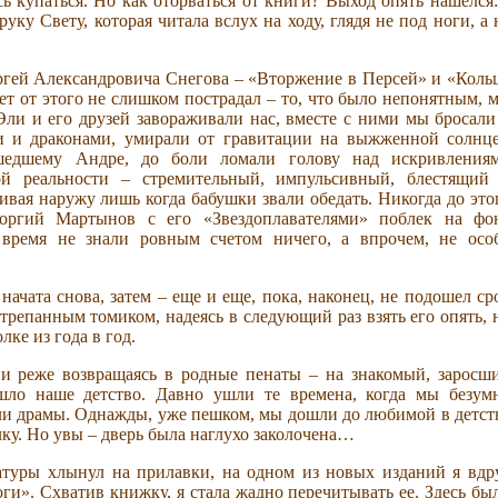
сь купаться. Но как оторваться от книги? Выход опять нашелся:
уку Свету, которая читала вслух на ходу, глядя не под ноги, а 
ргей Александровича Снегова – «Вторжение в Персей» и «Коль
ет от этого не слишком пострадал – то, что было непонятным, 
ли и его друзей завораживали нас, вместе с ними мы бросали
ми и драконами, умирали от гравитации на выжженной солнц
сшедшему Андре, до боли ломали голову над искривления
ой реальности – стремительный, импульсивный, блестящий
вая наружу лишь когда бабушки звали обедать. Никогда до это
ргий Мартынов с его «Звездоплавателями» поблек на фо
время не знали ровным счетом ничего, а впрочем, не осо
ачата снова, затем – еще и еще, пока, наконец, не подошел ср
отрепанным томиком, надеясь в следующий раз взять его опять, 
лке из года в год.
 и реже возвращаясь в родные пенаты – на знакомый, заросш
шло наше детство. Давно ушли те времена, когда мы безум
вали драмы. Однажды, уже пешком, мы дошли до любимой в детст
лку. Но увы – дверь была наглухо заколочена…
ратуры хлынул на прилавки, на одном из новых изданий я вдр
ги». Схватив книжку, я стала жадно перечитывать ее. Здесь бы