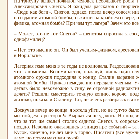
На трибуну вышел пожилой человек небольшого роста, 
Александрович Снегов. Я ожидала рассказов о творчес
«Люди как боги». Снегов, однако, повел вечер совсем ина
о создании атомной бомбы, о жизни на крайнем севере, о
физика, атомная бомба? При чем тут лагеря? Зачем это все
– Может, это не тот Снегов? – шепотом спросила я сосед
однофамилец?
– Нет, это именно он. Он был ученым-физиком, арестован 
в Норильске.
Лагерная тема меня в те годы не волновала. Раздосадованн
что запомнила. Вспоминается, пожалуй, лишь один случ
атомного оружия подходила к концу, Сталин выразил 
атомной бомбы. Приказ немедленно передали ученым. Уч
деталь было невозможно в силу ее огромной радиоакти
делать? Решили смастерить точную копию, короче, под
жизнью, показали Сталину. Тот, не очень разбираясь в ат
Доскучав вечер до конца, я хотела уйти, но не тут-то бы
мы пойдем в ресторан!» Вырваться не удалось. На подгиб
что за тот же самый столик садится Снегов в сопрово
поздно. Невольно оказавшись в эпицентре событий – за
Кусок, конечно, не лез мне в горло. Писатели (все муж
даме, но потом махнули рукой.