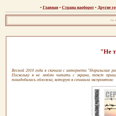
•
Главная
•
Страна наоборот
•
Другие го
~ 
"Не т
Весной 2010 года я скачала с интернета "Норильские ра
Поскольку я не люблю читать с экрана, текст пришл
понадобилась обложка, которую я сочинила экспромтом: