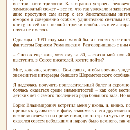
все три части трилогии. Как странно устроена человеч
замысловатый сюжет – все то, что так увлекало и захватыв
явно проступил сам автор с его блистательным инте
юмором и совершенно особым, удивительно светлым взгля
книгу, то сейчас с первой строчки влюбилась в ее автора
почти не имелось.
Однажды в 1991 году мы с мамой были в гостях у ее инс
фантастом Борисом Романовским. Разговорившись с ним о
– Снегов еще жив, хотя ему за 80, – сказал мой новы
выступить в Союзе писателей, хотите пойти?
Мне, конечно, хотелось. Во-первых, чтобы воочию увиде
знаменитые интерьеры бывшего Шереметевского особняка,
Я надеялась получить пригласительный билет и скромно з
боялась оказаться среди знаменитостей – как себя вест
детских лет с самого последнего ряда большого зала. Но 
Борис Владимирович встретил меня у входа, и, видно, по
пришлось тусоваться в фойе, знакомясь с его друзьями-п
вежливо отвечала на приветствия, но от страха чуть не т
оказался совсем небольшим и народу было немного, так ч