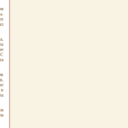
ом
ы.
ее
ал
а,
ла
ые
 С
ва
ак
и,
не
 и
ла
ым
ем