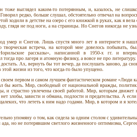
Он тоже выглядел каким-то потерянным, и, казалось, не слишк
 Говорил редко, больше слушал, обстоятельно отвечал на вопрос
той ходили в детстве на озеро с его книжкой в руках, как я вела 
оду, глядя не под ноги, а на страницы. Но Снегов никогда не узн
год умер и Снегов. Лишь спустя много лет в интернете я нашл
о творческая встреча, на которой мне довелось побывать, бы
орильские рассказы», написанной в 1950-х гг. и вперв
тогда про лагеря и атомную физику, а вовсе не про литературу.
достать. Ах, вернуть бы тот вечер, да послушать заново, да сно
 этой жизни из того, что когда-то было упущено.
 в своем первом и самом лучшем фантастическом романе «Люди к
тал бы жить. Мир, свободный от национальной вражды, политик
ды, и страстно увлечены своей работой. Мир, которым движет 
нет злобы, зависти и обмана, подлости и предательства. А если
 далеких, что лететь к ним надо годами. Мир, в котором и я хоте
тельно упомяну о том, как сидела за одним столом с удивительн
 ада, но не потерявшим светлого жизненного оптимизма, Серге