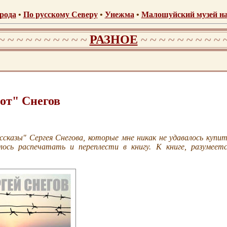
рода
•
По русскому Северу
•
Унежма
•
Малошуйский музей на
~ ~ ~ ~ ~ ~ ~ ~ ~ ~
РАЗНОЕ
~ ~ ~ ~ ~ ~ ~ ~ ~ 
.
/
.
от" Снегов
.
ссказы" Сергея Снегова, которые мне никак не удавалось купит
ось распечатать и переплести в книгу. К книге, разумеетс