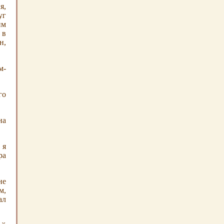
я,
уг
им
 в
н,
м-
го
на
 я
ра
не
м,
ал