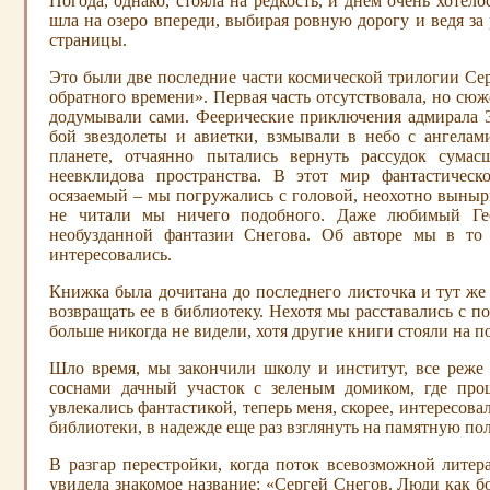
Погода, однако, стояла на редкость, и днем очень хотело
шла на озеро впереди, выбирая ровную дорогу и ведя за р
страницы.
Это были две последние части космической трилогии Се
обратного времени». Первая часть отсутствовала, но сюж
додумывали сами. Феерические приключения адмирала Э
бой звездолеты и авиетки, взмывали в небо с ангела
планете, отчаянно пытались вернуть рассудок сума
неевклидова пространства. В этот мир фантастическ
осязаемый – мы погружались с головой, неохотно выныри
не читали мы ничего подобного. Даже любимый Гео
необузданной фантазии Снегова. Об авторе мы в то 
интересовались.
Книжка была дочитана до последнего листочка и тут же н
возвращать ее в библиотеку. Нехотя мы расставались с п
больше никогда не видели, хотя другие книги стояли на по
Шло время, мы закончили школу и институт, все реже
соснами дачный участок с зеленым домиком, где про
увлекались фантастикой, теперь меня, скорее, интересо
библиотеки, в надежде еще раз взглянуть на памятную по
В разгар перестройки, когда поток всевозможной лите
увидела знакомое название: «Сергей Снегов. Люди как бо