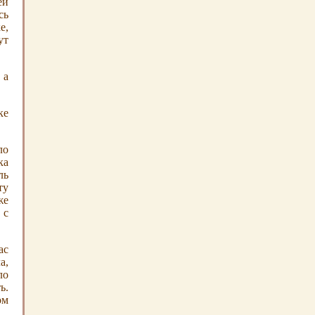
ей
сь
е,
ут
 а
ке
ло
ка
ль
ту
же
 с
ас
а,
ло
ь.
ом