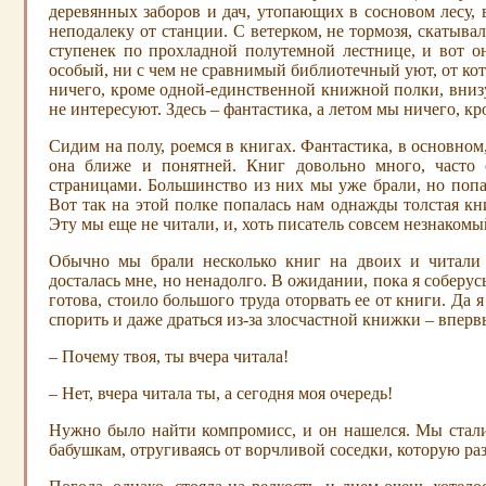
деревянных заборов и дач, утопающих в сосновом лесу,
неподалеку от станции. С ветерком, не тормозя, скатыва
ступенек по прохладной полутемной лестнице, и вот он
особый, ни с чем не сравнимый библиотечный уют, от кото
ничего, кроме одной-единственной книжной полки, внизу,
не интересуют. Здесь – фантастика, а летом мы ничего, кр
Сидим на полу, роемся в книгах. Фантастика, в основном,
она ближе и понятней. Книг довольно много, часто
страницами. Большинство из них мы уже брали, но попа
Вот так на этой полке попалась нам однажды толстая к
Эту мы еще не читали, и, хоть писатель совсем незнакомы
Обычно мы брали несколько книг на двоих и читали 
досталась мне, но ненадолго. В ожидании, пока я соберусь
готова, стоило большого труда оторвать ее от книги. Да
спорить и даже драться из-за злосчастной книжки – вперв
– Почему твоя, ты вчера читала!
– Нет, вчера читала ты, а сегодня моя очередь!
Нужно было найти компромисс, и он нашелся. Мы стали 
бабушкам, отругиваясь от ворчливой соседки, которую ра