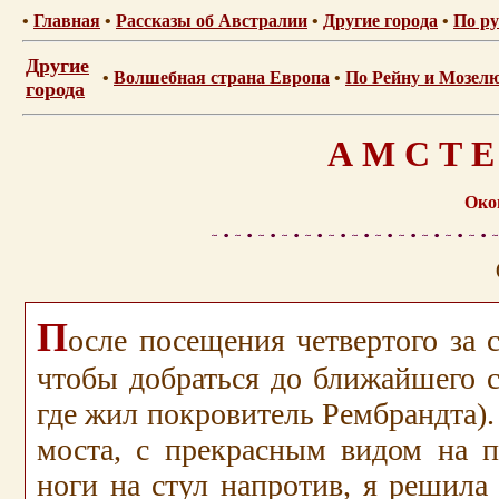
•
Главная
•
Рассказы об Австралии
•
Другие города
•
По ру
Другие
•
Волшебная страна Европа
•
По Рейну и Мозел
города
А М С Т Е 
Окон
П
осле посещения четвертого за с
чтобы добраться до ближайшего с
где жил покровитель Рембрандта).
моста, с прекрасным видом на п
ноги на стул напротив, я решила