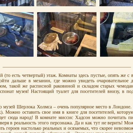
______________________________________________________
 (то есть четвертый) этаж. Комнаты здесь пустые, опять же с 
ойти дальше в мезанин, где можно увидеть очаровательное 
ом, такой же расписной раковиной и складом старых чемодан
кспонат музея! Настоящий туалет для посетителей внизу, в под
о музей Шерлока Холмса – очень популярное место в Лондоне. З
х). Можно оставить свое имя в книге для посетителей, которую
едет сюда народ! В комнате миссис Хадсон можно почитать п
веря в реальность этого персонажа. Да и как тут не верить! Мо
ть героев настолько реальных и осязаемых, что скорее невозмож