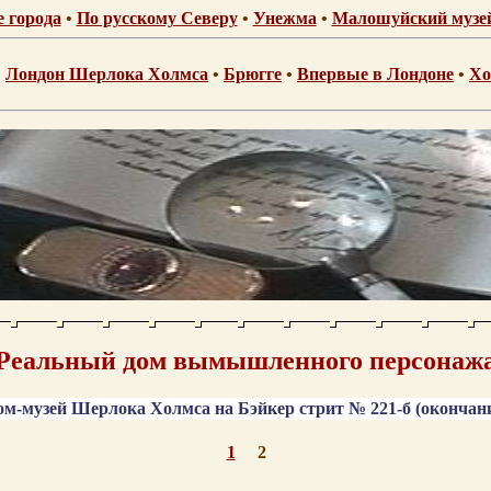
е города
•
По русскому Северу
•
Унежма
•
Малошуйский музей
•
Лондон Шерлока Холмса
•
Брюгге
•
Впервые в Лондоне
•
Хо
Реальный дом вымышленного персонаж
ом-музей Шерлока Холмса на Бэйкер стрит № 221-б (окончан
.
.
1
2
.