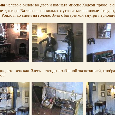
она
налево с окном во двор и комната миссис Ходсон прямо, с о
ьне доктора Ватсона – несколько жутковатые восковые фигуры
Ройлотт со змеей на голове. Змея с батарейкой внутри периоди
.
идно, что женская. Здесь – стенды с забавной экспозицией, изо
кля.