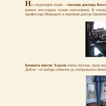
Н
а следующем этаже –
спальня доктора Ватс
комнат воссоздана только наполовину. В спал
профессора Мориарти и мертвый доктор Гримеби 
.
Комната миссис Ходсон
очень светлая, сразу в
Дойля – от набора отмычек до театрального бино