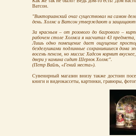
Как же так не было? Ведь дом-то есть! Дом наст
Ватсон.
"Викторианский очаг существовал на самом деле
день. Холмс и Ватсон утверждают и защищают г
За красным – от розового до багрового – ки
рабочем столе Холмса я насчитал 43 предмета, 
Лишь одно помещение дает ощущение простор
безделушками подлинные сохранившиеся дома эп
восемь пенсов, но миссис Хадсон кормит вкусне
двери у камина сидит Шерлок Холмс".
(Петр Вайль, «Гений места»).
.
Сувенирный магазин внизу также достоин пос
книги и видеокассеты, картинки, гравюры, фотог