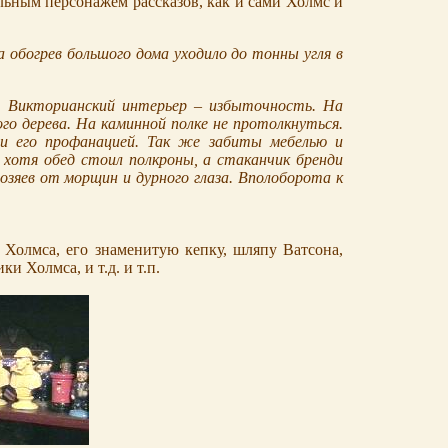
альным персонажем рассказов, как и сами Холмс и
 обогрев большого дома уходило до тонны угля в
. Викторианский интерьер – избыточность. На
го дерева. На каминной полке не протолкнуться.
и его профанацией. Так же забиты мебелью и
 хотя обед стоил полкроны, а стаканчик бренди
озяев от морщин и дурного глаза. Вполоборота к
о Холмса, его знаменитую кепку, шляпу Ватсона,
 Холмса, и т.д. и т.п.