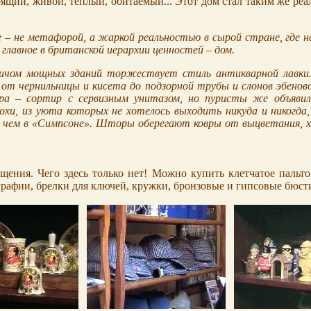
оящий, живой, теплый, обитаемый... Этот дом стал таким же ре
 – не метафорой, а жаркой реальностью в сырой стране, где на
лавное в британской иерархии ценностей – дом.
рпичом мощных зданий торжествует стиль антикварной лавки
от чернильницы и кисета до подзорной трубы и слонов эбеново
а – сортир с сервизным унитазом, но пуристы же объявил
охи, из уюта которых не хотелось выходить никуда и никогда,
е, чем в «Симпсоне». Шторы оберегают ковры от выцветания, х
ещения.
Чего здесь только нет! Можно купить клетчатое пальт
рафии, брелки для ключей, кружки, бронзовые и гипсовые бюстики