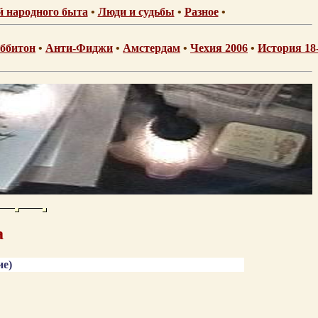
 народного быта
•
Люди и судьбы
•
Разное
•
ббитон
•
Анти-Фиджи
•
Амстердам
•
Чехия 2006
•
История 18
а
ие)