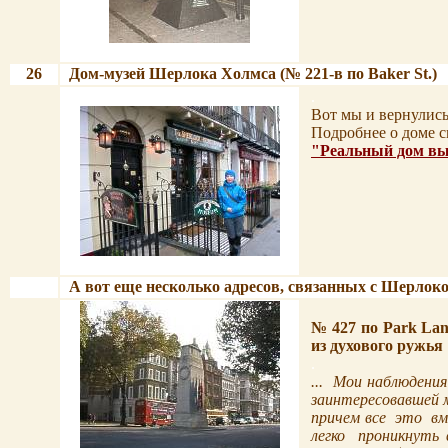
.
26
Дом-музей Шерлока Холмса (№ 221-в по Baker St.)
.
.
Вот мы и вернулись
Подробнее о доме с
"Реальный дом в
.
А вот еще несколько адресов, связанных с Шерло
.
№ 427 по
Park Lan
из духового ружья
.
...
Мои наблюдения
заинтересовавшей м
причем все
это
вм
легко
проникнуть 