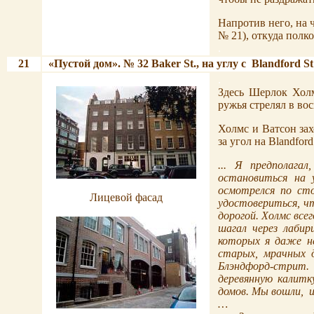
Напротив него, на 
№ 21), откуда полк
.
21
«Пустой дом». № 32 Baker St., на углу с
Blandford St
.
.
Здесь Шерлок Хол
ружья стрелял в во
Холмс и Ватсон зах
за угол на
Blandford
... Я предполага
остановиться на 
осмотрелся по ст
Лицевой фасад
удостовериться, чт
.
дорогой. Холмс всег
шагал через лаби
которых я даже н
старых, мрачных д
Блэндфорд-стрит.
деревянную калитк
домов. Мы вошли,
…