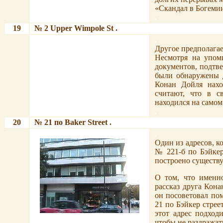
«Скандал в Богеми
.
19
№
2 Upper Wimpole St
.
.
.
Другое предполага
Несмотря на упом
документов, подтв
были обнаружены д
Конан Дойля нахо
считают, что в с
находился на самом
.
20
№ 21 по
Baker Street
.
.
.
Один из адресов, 
№ 221-б по Бэйкер
построено существу
О том, что именно
рассказ друга Кон
он посоветовал пом
21 по Бэйкер стрее
этот адрес подход
.
чтобы не раздражат