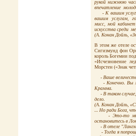
рукой нижнюю час
впечатление
молод
- К вашим услуг
вашим
услугам,
г
мисс, мой кабинет
искусства среди
ме
(
А. Конан Дойль,
«З
В этом же отеле о
Сигизмунд фон Орм
король Богемии по
«Исчезновение л
Морстен («Знак чет
- Ваше величест
- Конечно. Вы
Крамма.
- В таком случае
дело.
(
А. Конан Дойль,
«С
... Но ради Бога, ч
- Это-то мы
остановитесь в Ло
- В отеле "Ланг
- Тогда я попро