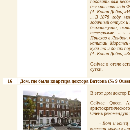
подавать вам несб
для спасения леди 
(
А. Конан Дойль,
«И
... В 1878
году
мо
годичный отпуск и 
благополучно,
оста
телеграмме
-
я
Приехав в Лондон, 
капитан
Морстен д
куда-то и до сих по
(
А. Конан Дойль,
«З
.
Сейчас в отеле ест
сутки.
.
16
Дом, где была квартира доктора Ватсона (№
9 Quee
.
.
В этот дом доктор 
Сейчас
Queen A
аристократического
Очень рекомендую п
- Вот и конец 
времени молча кури