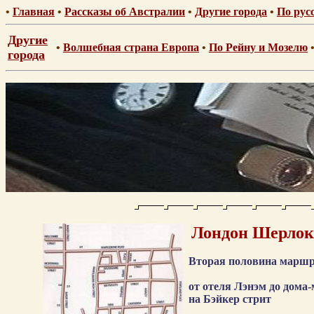
•
Главная
•
Рассказы об Австралии
•
Другие города
•
По рус
Другие
•
Волшебная страна Европа
•
По Рейну и Мозелю
города
Лондон Шерлок
.
Вторая половина маршр
.
от отеля Лэнэм до дома
на Бэйкер стрит