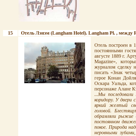
15
Отель Лэнэм (Langham Hotel).
Langham Pl.
, между
R
.
.
Отель построен в 
постоянными гостя
августе 1889 г. Ар
Magazine», котор
журналом сделку 
писать «Знак четы
герое Конан Дойл
Оскара Уальда, ко
.
персонаже Алане К
...Мы последовали
коридору. У двери 
яркий
желтый
св
головой.
Блестящу
обрамляли рыжие 
постоянном движен
покое. Природа на
неровными
зубами,