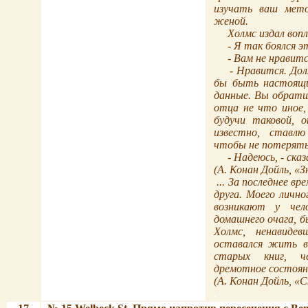
изучать
ваш
мето
женой.
Холмс издал воп
- Я так боялся эт
- Вам не нравитс
- Нравится. До
бы быть настоящим
данные. Вы обрати
отца не что иное,
будучи
таковой,
о
известно,
ставлю
чтобы не потерять
- Надеюсь, - ска
(
А. Конан Дойль,
«З
... За последнее в
друга. Моего лично
возникают
у
чел
домашнего очага, 
Холмс,
ненавидев
оставался
жить
в
старых
книг,
ч
дремотное состоян
(
А. Конан Дойль,
«С
.