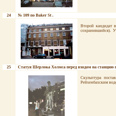
.
24
№ 109 по
Baker St
.
.
.
Второй кандидат 
сохранившийся).
У
.
25
Статуя Шерлока Холмса перед входом на станцию
.
.
Скульптура постав
Рейхенбахским водо