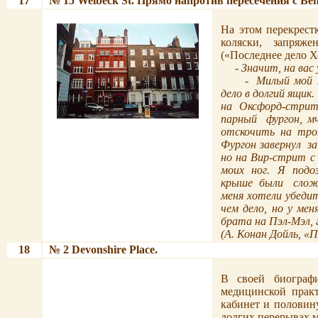
17
№
15 Welbeck St.
Прямо напротив пересечения с
Ben
.
.
На этом перекрест
коляски, запряж
(«Последнее дело Х
- Значит, на ва
-
Милый мой 
дело в долгий ящик.
на
Оксфорд-стрит
парный
фургон, м
отскочить на трот
Фургон завернул
за
но на Вир-стрит с 
моих
ног.
Я
подо
крыше
были
сло
меня хотели убедит
чем дело, но у мен
брата на Пэл-Мэл, 
(
А. Конан Дойль,
«П
18
№
2 Devonshire
Place
.
.
.
В своей биограф
медицинской практ
кабинет и половин
долгих перерывах м