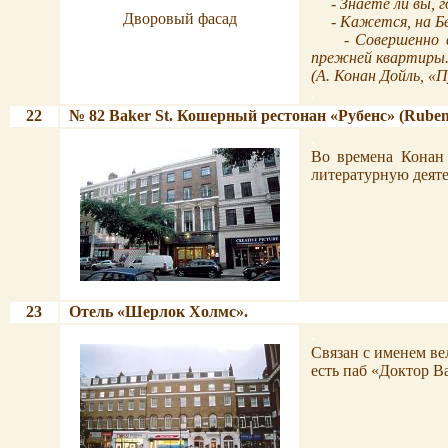
- Знаете ли вы, 
Дворовый фасад
- Кажется, на Б
- Совершенно 
прежней квартиры
(
А. Конан Дойль,
«П
.
22
№
82 Baker St.
Кошерный рестонан «Рубенс» (Ruben
.
.
Во времена Конан 
литературную деяте
.
23
Отель «Шерлок Холмс».
.
.
Связан с именем вел
есть паб «Доктор В