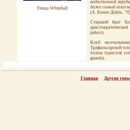
водосточной трубы
даже самый искусн
Улица Whitehall
(
А. Конан Дойль,
"П
Старший брат Х
аристократическо
palace
).
Клуб молчальни
Трафальгарской пло
толпы туристов соб
guards).
Главная
Другие горо