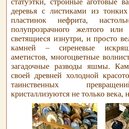
статуэтки, стройные аготовые в
деревья с листиками из тонки
пластинок нефрита, насто
полупрозрачного желтого или 
светящиеся изнутри, и просто в
камней – сиреневые искрящ
аметистов, многоцветные волнист
загадочные разводы яшмы. Кам
своей древней холодной красото
таинственных превраще
кристаллизуются не только века, н