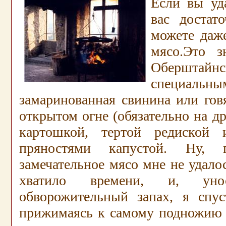
Если вы уд
вас достат
можете даж
мясо.Это з
Оберштайн
специал
замаринованная свинина или гов
открытом огне (обязательно на др
картошкой, тертой редиской 
пряностями капустой. Ну, п
замечательное мясо мне не удалос
хватило времени, и, ун
обворожительный запах, я спуст
прижимаясь к самому подножию 