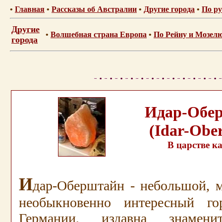
•
Главная
•
Рассказы об Австралии
•
Другие города
•
По ру
Другие
•
Волшебная страна Европа
•
По Рейну и Мозел
города
Идар-Обе
(Idar-Ober
В царстве к
.
И
дар-Оберштайн - небольшой, м
необыкновенно интересный го
Германии, издавна знамени