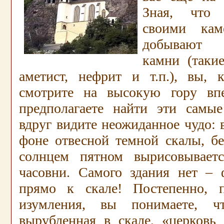
Зная, что 
своими кам
добывают п
камни (такие
аметист, нефрит и т.п.), вы, к
смотрите на высокую гору впе
предполагаете найти эти самы
вдруг видите неожиданное чудо: в
фоне отвесной темной скалы, 
солнцем пятном вырисовываетс
часовни. Самого здания нет – 
прямо к скале! Постепенно, 
изумления, вы понимаете, ч
вырубленная в скале, «церковь 