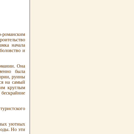
о-романским
роительство
амка начала
ыболовство и
рмании. Она
менно была
тории, руины
ся на самый
шим круглым
 бескрайние
 туристского
нных уютных
воды. Но эти