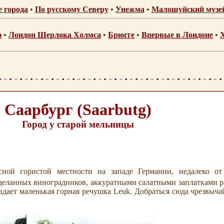
е города
•
По русскому Северу
•
Унежма
•
Малошуйский музей
ю
•
Лондон Шерлока Холмса
•
Брюгге
•
Впервые в Лондоне
•
Саарбург
(
Saarbutg)
Город у старой мельницы
ной гористой местности на западе Германии, недалеко о
зделанных виноградников, аккуратными салатными заплатками 
впадает маленькая горная речушка
Leuk
. Добраться сюда чрезвыча