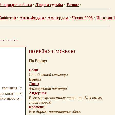
 народного быта
•
Люди и судьбы
•
Разное
•
Хоббитон
•
Анти-Фиджи
•
Амстердам
•
Чехия 2006
•
История 1
ПО Р
ЕЙНУ И МОЗЕЛЮ
По Рейну:
Бонн
С
ны бывшей столицы
Брюль
Линц
т границы с
Фахверковая палитра
Андернах
рассыпанных
В
кольце крепостных стен, или Как пчелы
йно просто -
спасли город
Кобленц
Все дороги начинаются здесь