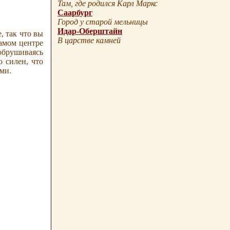
Там, где родился Карл Маркс
Саарбург
Город у старой мельницы
Идар-Оберштайн
, так что вы
В царстве камней
самом центре
обрушиваясь
 силен, что
ми.