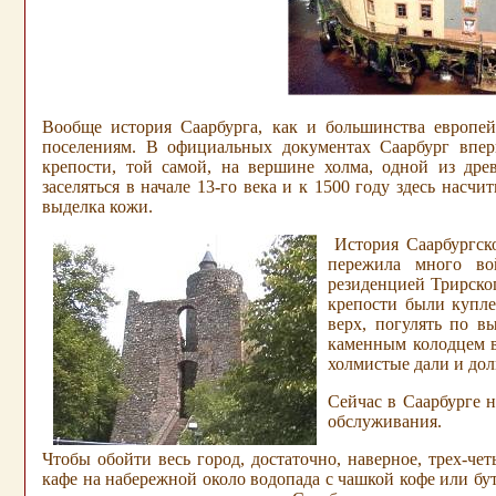
Вообще история Саарбурга, как и большинства европе
поселениям. В официальных документах Саарбург впервы
крепости, той самой, на вершине холма, одной из дре
заселяться в начале 13-го века и к 1500 году здесь нас
выделка кожи.
История Саарбургск
пережила много вой
резиденцией Трирског
крепости были купле
верх, погулять по 
каменным колодцем в
холмистые дали и дол
Сейчас в Саарбурге н
обслуживания.
Чтобы обойти весь город
, достаточно, наверное, трех-
кафе на набережной около водопада с чашкой кофе или бу