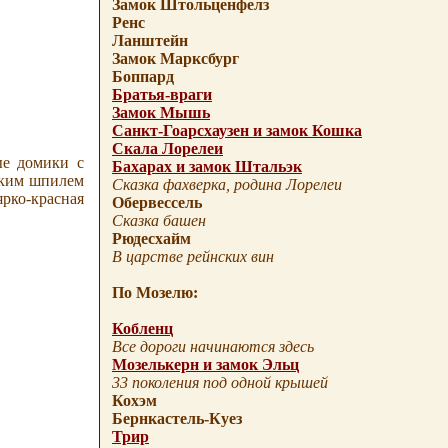
Замок Штольценфелз
Ренс
Ланштейн
Замок Марксбург
Боппард
Братья-враги
Замок Мышь
Санкт-Гоарсхаузен и замок Кошка
Скала Лорелеи
ые домики с
Бахарах и замок Штальэк
оким шпилем
Сказка фахверка, родина Лорелеи
ярко-красная
Обервессель
Сказка башен
Рюдесхайм
В царстве рейнских вин
По Мозелю:
Кобленц
Все дороги начинаются здесь
Мозелькерн и замок Эльц
33 поколения
под одной крышей
Кохэм
Бернкастель-Куез
Трир