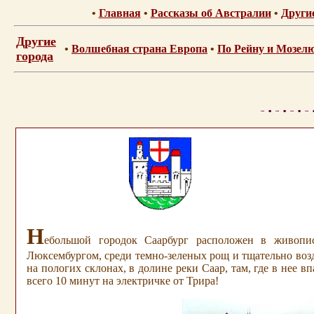
•
Главная
•
Рассказы об Австралии
•
Други
Другие
•
Волшебная страна Европа
•
По Рейну и Мозел
города
Н
ебольшой городок Саарбург расположен в живопис
Люксембургом, среди темно-зеленых рощ и тщательно во
на пологих склонах, в долине реки Саар, там, где в нее 
всего 10 минут на электричке от Трира!