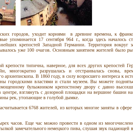
йских городов, уходит корнями
в древние времена, к франк
е упоминается 17 сентября 964 г., когда здесь началось ст
внейших крепостей Западной Германии. Территория вокруг з
читывалось уже 100 очагов. Основным занятием жителей было р
ой крепости типична, наверное, для всех других крепостей Ге
н, многократно разрушалась и отстраивалась снова, вре
о архиепископа. В 1860 году, в силу возросшего интереса к ис
ны городскими властями и стали музеем. Вы можете поднять
вымощенному булыжником крепостному двору с давно высох
 центре, взглянуть с дозорной площадки на вершине башни на
ины рек, утопающие в голубой дымке.
асчитывается 6768 жителей, из которых многие заняты в сфере
четырех часов. Еще час можно провести в одном из многочисле
тылкой замечательного немецкого пива, слушая звук падающей 