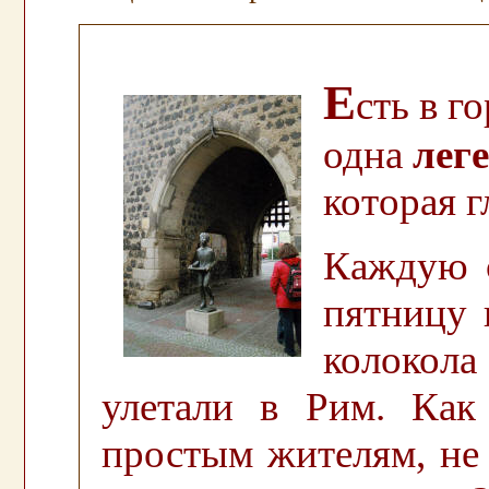
.
Е
сть в г
одна
лег
которая г
К
аждую 
пятницу 
колоко
улетали в Рим. Как
простым жителям, н