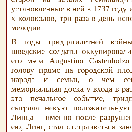
установленные в ней в 1737 году 
х колоколов, три раза в день ис
мелодии.
В годы тридцатилетней войны 
шведские солдаты оккупировал
его мэра
Augustin
a
Castenholz
a
голову прямо на городской пло
народа и семьи, о чем сей
мемориальная доска у входа в ра
это печальное событие, тридц
сыграла некую положительную
Линца – именно после разруше
ею, Линц стал отстраиваться зан