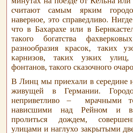
минутах на поезде от Кельна или 
считают самым ярким городо
наверное, это справедливо. Нигде
что в Бахарахе или в Бернкасте
такого богатства фахверковы
разнообразия красок, таких у
карнизов, таких узких улиц,
фонтанов, такого сказочного очаро
В Линц мы приехали в середине н
живущей в Германии. Городо
неприветливо – мрачными т
нависшими над Рейном и во
пролиться дождем, соверше
улицами и наглухо закрытыми дв