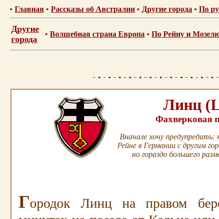
•
Главная
•
Рассказы об Австралии
•
Другие города
•
По ру
Другие
•
Волшебная страна Европа
•
По Рейну и Мозел
города
Линц
(
Фахверковая 
Вначале хочу предупредить:
Рейне в Германии с другим г
но гораздо большего разм
.
Г
ородок Линц на правом бер