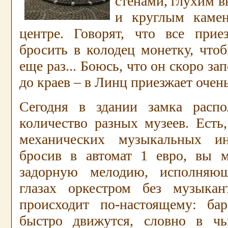
стенами, глухим 
и круглым каме
центре. Говорят, что все при
бросить в колодец монетку, что
еще раз... Боюсь, что он скоро з
до краев – в Линц приезжает очен
Сегодня в здании замка распо
количество разных музеев. Есть
механических музыкальных инс
бросив в автомат 1 евро, вы 
задорную мелодию, исполняю
глазах оркестром без музыкан
происходит по-настоящему: ба
быстро движутся, словно в чь