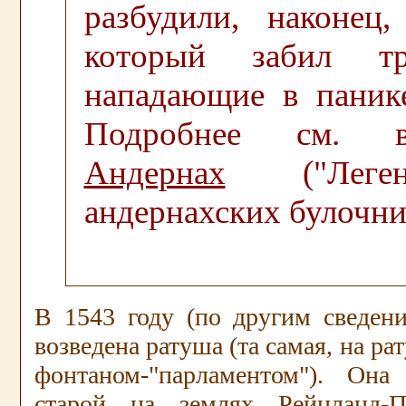
разбудили, наконец,
который забил т
нападающие в паник
Подробнее см. в
Андернах
("Леге
андернахских булочни
.
В 1543 году (по другим сведени
возведена ратуша (та самая, на р
фонтаном-"парламентом"). Она
старой на землях Рейнланд-П