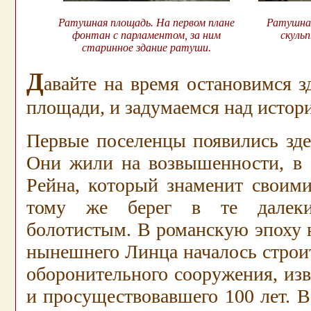
.
Ратушная площадь. На первом плане
Ратушная
фонтан с парламентом, за ним
скуль
старинное здание ратуши.
Д
авайте на время остановимся з
площади, и задумаемся над истор
Первые поселенцы появились здес
Они жили на возвышенности, в с
Рейна, который знаменит своими
тому же берег в те далек
болотистым. В романскую эпоху 
нынешнего Линца началось строи
оборонительного сооружения, из
и просуществовавшего 100 лет. В 