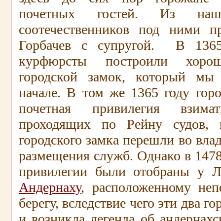
почетных гостей. Из наш
соотечественников под ними п
Горбачев с супругой. В 1365
курфюрсты построили хоро
городской замок, который мы
начале. В том же 1365 году гор
почетная привилегия взим
проходящих по Рейну судов,
городского замка перешли во вла
размещения служб. Однако в 147
привилегии были отобраны у Л
Андернаху
, расположенному неп
берегу, вследствие чего эти два го
и возникла легенда об андернахс