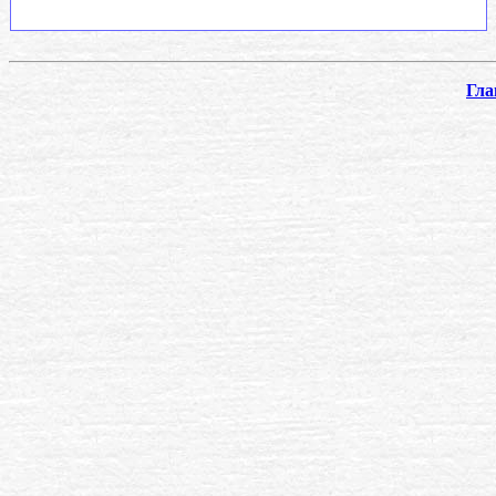
.
Гла