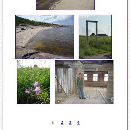
.
.
1
2
3
4