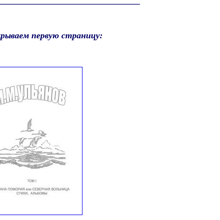
________________________________
.
рываем первую страницу:
.