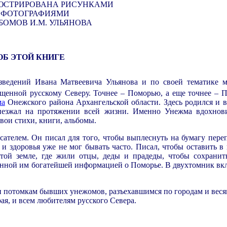
ЮСТРИРОВАНА РИСУНКАМИ
 ФОТОГРАФИЯМИ
БОМОВ И.М. УЛЬЯНОВА
.
ОБ ЭТОЙ КНИГЕ
зведений Ивана Матвеевича Ульянова и по своей тематике 
ященной русскому Северу. Точнее – Поморью, а еще точнее – 
ма
Онежского района Архангельской области. Здесь родился и 
риезжал на протяжении всей жизни. Именно Унежма вдохнов
свои стихи, книги, альбомы.
сателем. Он писал для того, чтобы выплеснуть на бумагу пер
 и здоровья уже не мог бывать часто. Писал, чтобы оставить в
 той земле, где жили отцы, деды и прадеды, чтобы сохранит
анной им богатейшей информацией о Поморье. В двухтомник вк
 потомкам бывших унежомов, разъехавшимся по городам и веся
я, и всем любителям русского Севера.
.