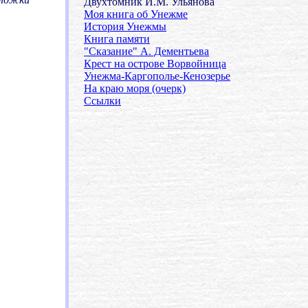
Двухтомник И.М. Ульянова
Моя книга об Унежме
История Унежмы
Книга памяти
"Сказание" А. Дементьева
Крест на острове Ворвойница
Унежма-Каргополье-Кенозерье
На краю моря (очерк)
Ссылки