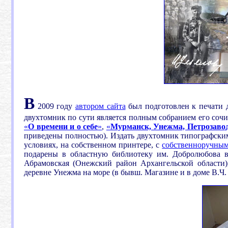
В
2009 году
автором сайта
был подготовлен к печати 
двухтомник по сути является полным собранием его соч
«
О времени и о себе
»
,
«
Мурманск, Унежма, Петрозаво
приведены полностью). Издать двухтомник типографски
условиях, на собственном принтере, с
собственноручным
подарены в областную библиотеку им. Добролюбова в
Абрамовская (Онежский район Архангельской области)
деревне Унежма на море (в бывш. Магазине и в доме В.Ч.