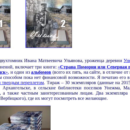
двухтомник Ивана Матвеевича Ульянова, уроженца деревни
Ун
инений, включает три книги:
«
Страна Помория или Северная 
дск
»
, и один из
альбомов
(всего их пять, на сайте, в отличие от
м способом пока нет финансовой возможности. Я печатаю его 
 твердым переплетом
. Тираж – 30 экземпляров (данные на 2015
 Архангельске, в сельские библиотеки поселков Унежма, М
, а также частным заинтересованным лицам. Два экземпляра 
 Вербицкого), где их могут посмотреть все желающие.