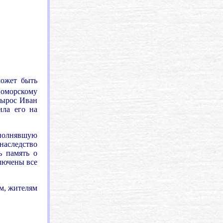
может быть
Поморскому
вырос Иван
ила его на
еполнявшую
 наследство
ь память о
лючены все
м, жителям