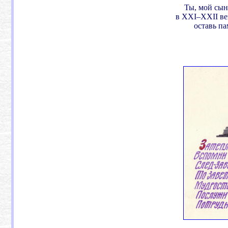
Ты, мой сын
в XXI–XXII век
оставь па