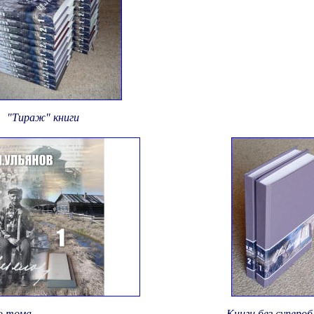
"Тираж" книги
о тома
Книги без суперо