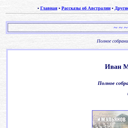
•
Главная
•
Рассказы об Австралии
•
Други
~ ~ ~
Полное собрани
Иван М
Полное собра