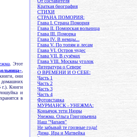
От составителя
Краткая биография
СТИХИ
СТРАНА ПОМОРИЯ:
Глава I. Страна Помория
Глава II. Поморская вольница
Глава III. Поморка
Глава IV. В немцы...
Глава V. По топям и лесам
Глава VI. Остров чудес
Глава VII. В сузёмах
Глава VIII. Москвы уголок
ежма
. Этот
Литература о Севере
вольница
»
,
О ВРЕМЕНИ И О СЕБЕ:
 книги, они
Часть 1
в домашних
Часть 2
 г.). Книги
Часть 3
алошуйка и
Часть 4
хранятся в
Фотовставка
МУРМАНСК - УНЕЖМА:
Коньячок тети Нюры
Унежма. Ольга Григорьевна
Наш "Чапаев"
Не забывай те грозные года!
Дима, Ира и Матвейка