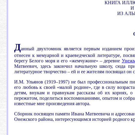
КНИГА ИЛЛ
И
ИЗ АЛЬ
Д
анный двухтомник является первым изданием прои
отнесен к мемуарной и краеведческой литературе, посв
берегу Белого моря и его «жемчужине» – деревне
Унеж
Матвеевич, здесь закончил начальную школу, сюда п
литературное творчество – ей и ее жителям посвящал он 
И.М. Ульянов (1919–1997) не был профессиональным пи
его любовь к своей «малой родине», где в силу возраста
детям, внукам и правнукам рассказы об их корнях, о
пережитом, поделиться воспоминаниями, опытом и собр
известные мне произведения автора.
Сборник посвящен памяти Ивана Матвеевича и адресован
Онежского района, интересующимся историей родного кра