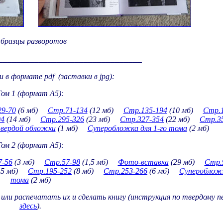
бразцы разворотов
________________________________
ги в формате
pdf
(заставки в
jpg
):
Том 1 (формат А5):
9-70
(6 мб)
Стр.71-134
(12 мб)
Стр.135-194
(10 мб)
Стр.1
94
(14 мб)
Стр.295-326
(23 мб)
Стр.327-354
(22 мб)
Стр.3
вердой обложки
(1 мб)
Суперобложка для 1-го тома
(2 мб)
Том 2 (формат А5):
7-56
(3 мб)
Стр.57-98
(1,5 мб)
Фото-вставка
(29 мб)
Стр.
,5 мб)
Стр.195-252
(8 мб)
Стр.253-266
(6 мб)
Суперобложк
тома
(2 мб)
ли распечатать их и сделать книгу (инструкция по твердому п
здесь
).