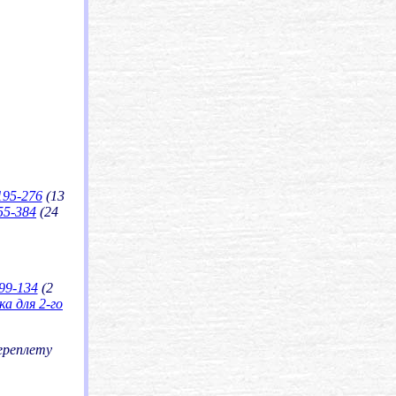
95-276
(13
55-384
(24
99-134
(2
а для 2-го
ереплету