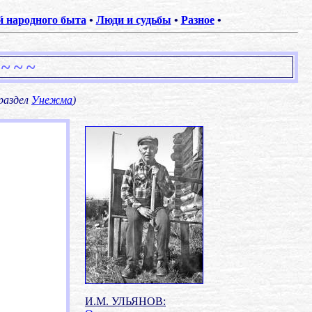
 народного быта
•
Люди и судьбы
•
Разное
•
 ~ ~ ~
раздел
Унежма
)
И.М. УЛЬЯНОВ: