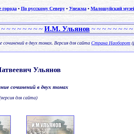
е города
•
По русскому Северу
•
Унежма
•
Малошуйский музей
.
 ~ ~ ~ ~ ~ ~ ~ ~
И.М. Ульянов
~ ~ ~ ~ ~ ~ ~ ~
е сочинений в двух томах. Версия для сайта
Страна Наоборот
(
атвеевич Ульянов
.
ние сочинений в двух томах
(версия для сайта)
.