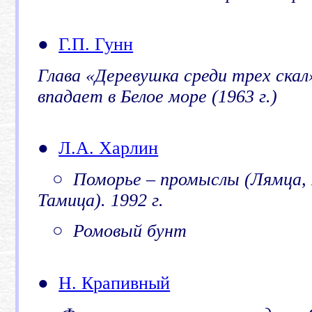
●
Г.П. Гунн
Глава «Деревушка среди трех скал
впадает в Белое море (1963 г.)
●
Л.А. Харлин
○ Поморье – промыслы (Лямца, 
Тамица). 1992 г.
○ Ромовый бунт
●
Н. Крапивный