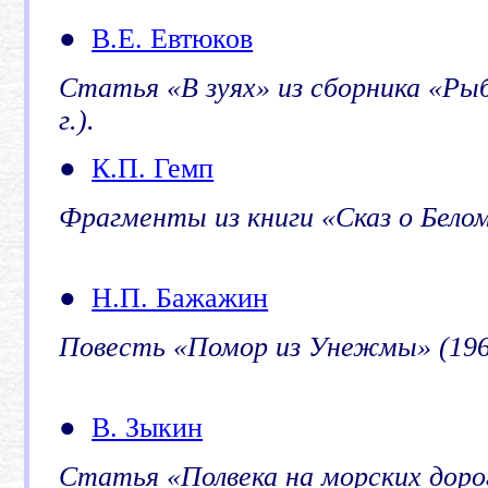
●
В.Е. Евтюков
Статья «В зуях» из сборника «Ры
г.).
●
К.П. Гемп
Фрагменты из книги «Сказ о Белом
●
Н.П. Бажажин
Повесть «Помор из Унежмы» (1963
●
В. Зыкин
Статья «Полвека на морских дорог