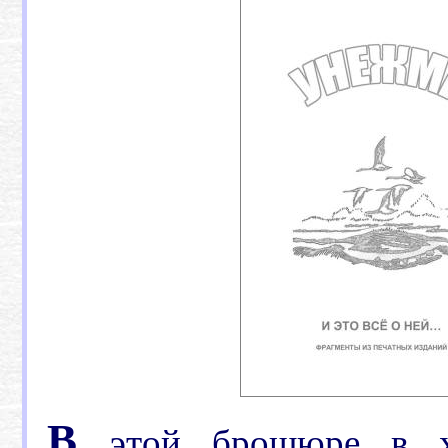
В
этой брошюре в х