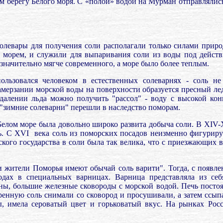
ном берегу Белого моря. С «полой» водой на Мурман отправляли
солевары для получения соли располагали только силами прир
с морем, и служи­ли для выпаривания соли из воды под действ
 значительно мягче современного, а море было более теплым.
льзовался человеком в естественных солеварнях - соль не
мерзании морской воды на поверхности образуется пресный лед
удалении льда можно получить "рассол" - воду с высокой кон
"зимние солеварни" перешли в наследство поморам.
 Белом море была довольно широко развита добыча соли. В ХIV
ь. С ХVI
века соль из поморских посадов неизменно фигуриру
кого государства в соли была так велика, что с приезжающих 
жители Поморья имеют обычай соль варити". Тогда, с появлен
дах в специальных варницах. Варница представляла из себ
ены, большие железные сковороды с морской водой. Печь посто
варенную соль снимали со сковород и просушивали, а затем ссып
ды, имела сероватый цвет и горьковатый вкус. На рынках Рос