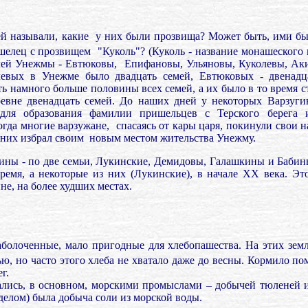
ей называли, какие
у них были прозвища? Может быть, ими бы
шелец с прозвищем
"Куколь"? (Куколь - название монашеского 
лей Унежмы - Евтюковы,
Епифановы, Ульяновы, Куколевы, Ак
левых в Унежме было двадцать семей, Евтюковых - двенадц
ть намного больше половины всех семей, а их было в то время с
ревне двенадцать семей. До наших дней у некоторых Варзуги
 для образования фамилии пришельцев с Терского берега и
огда многие варзужане,
спасаясь от кары царя, покинули свои 
 них избрал своим
новым местом жительства Унежму.
ы - по две семьи, Лукинские, Демидовы, Галашкины и Бабины
время, а некоторые из них (Лукинские), в начале XX века. Эт
ине, на более худших местах.
аболоченные, мало пригодные для хлебопашества. На этих зем
, но часто этого хлеба не хватало даже до весны. Кормило по
г.
ались, в основном, морскими промыслами – добычей тюленей 
делом) была добыча соли из морской воды.