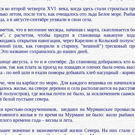
 ко вто­рой четверти ХVI
века, когда здесь стали строиться 
ько летом, после того, как очищалось ото льда Белое море. Рыб
, а в августе-сентябре уезжали в свои села.
тив, что в весенние месяцы, начиная с марта, скапливается б
ем", с расчетом, чтобы придти в становища накануне ход
жидаясь открытия навигации, через Карелию и Кольский полуос
нний (или, как говорили в старину, "вешний") тресковый пр
Это название сохранилось до наших дней.
онце августа, а то и в сентябре. До становищ добирались кто к
ом, так как плата за проезд на лошадях и оленях была очень вы
 - по ней шли и ехали поморы добывать хлеб насущный - корми
е, чем на карбасе по морю. Для каждого вешняка он начинался
алось жилье, на севере деревни и села располагаются на расстоя
 полуостров), где жилья почти не было, за исключением саамск
в белой пустыне севера.
и крестьян-покрученников,
шедших на Мурманские промыслы
тоянного жилья в то время на Мурмане не было: жили рыбаки 
плого времени года – весны и лета.
шее значение в экономической жизни Севера. На них стали с