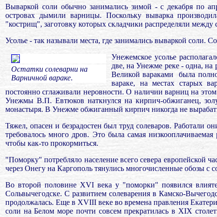
Вываркой соли обычно занимались зимой - с декабря по ап
островах дымили варницы. Поскольку выварка производил
"кострищ", заготовку которых складчики распределяли между 
Усолье - так называли места, где занимались вываркой соли. 
Унежемское усолье располагал
две, на Унежме реке - одна, н
Остатки солеварни на
Великой вараками
была полно
Варничной вараке
.
вараке, на местах старых ва
постоянно сглаживали неровности. О наличии варниц на этом у
Унежмы В.П. Евтюков наткнулся на кирпич-обжиганец, золу
монастыря. В Унежме обжиганный кирпич никогда не вырабаты
Тяжел, опасен и безрадостен был труд солеваров. Работали он
требовалось много дров. Это была самая низкооплачиваемая
чтобы как-то прокормиться.
"Поморку" потребляло население всего севера европейской ча
через Онегу на Каргополь тянулись многочисленные обозы с с
Во второй половине XVI века у "поморки" появился влияте
Сольвычегодске. С развитием солеварения в Камско-Вычегодс
продолжалась. Еще в ХVIII веке во времена правления Екатер
соли на Белом море почти совсем прекратилась в XIX столе