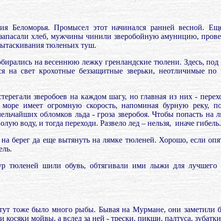
ия Беломорья. Промысел этот начинался ранней весной. Ещ
 запасали хлеб, мужчины чинили зверобойную амуницию, прове
вытаскивания тюленьих туш.
собирались на весеннюю лежку гренландские тюлени. Здесь, под
я на свет крохотные беззащитные зверьки, неотличимые по
егали зверобоев на каждом шагу, но главная из них - переход
 море имеет огромную скорость, напоминая бурную реку, п
мельчайших обломков льда - гроза зверобоя. Чтобы попасть на 
олую воду, и тогда переходи. Развело лед – нельзя,
иначе гибель.
а берег да еще вытянуть на лямке тюленей. Хорошо, если опят
ель.
ур тюленей шили обувь, обтягивали ими лыжи для лучшего 
 тут тоже было много рыбы. Бывая на Мурмане, они заметили 
косяки мойвы, а вслед за ней - трески, пикши, палтуса, зубатки