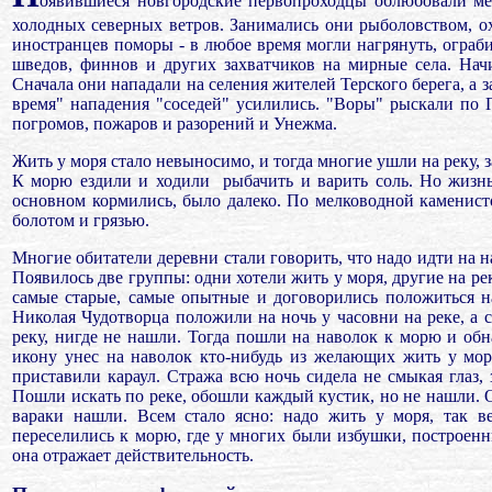
оявившиеся новгородские первопроходцы облюбовали мес
холодных северных ветров. Занимались они рыболовством, ох
иностранцев поморы - в любое время могли нагрянуть, ограби
шведов, финнов и других захватчиков на мирные села. Нач
Сначала они нападали на селения жителей Терского берега, а 
время" нападения "соседей" усилились. "Воры" рыскали по 
погромов, пожаров и разорений и Унежма.
Жить у моря стало невыносимо, и тогда многие ушли на реку, з
К морю ездили и ходили
рыбачить и варить соль. Но жизнь
основном кормились, было далеко. По мелководной каменист
болотом и грязью.
Многие обитатели деревни стали говорить, что надо идти на н
Появилось две группы: одни хотели жить у моря, другие на ре
самые старые, самые опытные и договорились положиться н
Николая Чудотворца положили на ночь у часовни на реке, а с
реку, нигде не нашли. Тогда пошли на наволок к морю и об
икону унес на наволок кто-нибудь из желающих жить у мор
приставили караул. Стража всю ночь сидела не смыкая глаз, з
Пошли ис­кать по реке, обошли каждый кустик, но не нашли. О
вараки нашли. Всем стало ясно: надо жить у моря, так в
переселились к морю, где у многих были избушки, построенн
она отражает действительность.