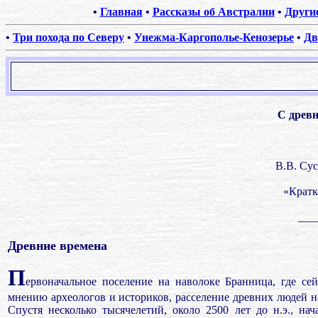
•
Главная
•
Рассказы об Австралии
•
Други
•
Три похода по Северу
•
Унежма-Каргополье-Кенозерье
•
Дв
С древ
В.В. Сус
«Кратк
___
Древние времена
П
ервоначальное поселение на наволоке Бранница, где се
мнению археологов и историков, расселение древних людей н
Спустя несколько тысячелетий, около 2500 лет до н.э., на