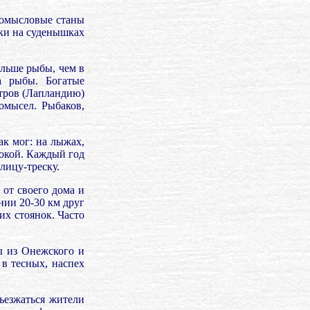
промысловые станы
аки на суденышках
ольше рыбы, чем в
а рыбы. Богатые
тров (Лапландию)
омысел. Рыбаков,
ак мог: на лыжах,
сокой. Каждый год
лицу-треску.
 от своего дома и
нии 20-30 км друг
их стоянок. Часто
 из Онежского и
в тесных, наспех
ъезжаться жители