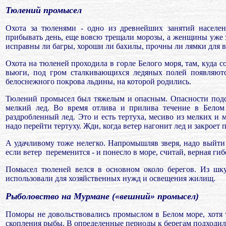
Тюлений промысел
Охота за тюленями - одно из древнейших занятий населен
прибывать день, еще вовсю трещали морозы, а женщины уже
исправны ли багры, хороши ли бахилы, прочны ли лямки для 
Охота на тюленей проходила в горле Белого моря, там, куда 
вьюги, под гром сталкивающихся ледяных полей появляютс
белоснежного покрова льдины, на которой родились.
Тюлений промысел был тяжелым и опасным. Опасности подстер
мелкий лед. Во время отлива и прилива течение в Белом
раздробленный лед. Это и есть тертуха, месиво из мелких и 
надо перейти тертуху. Жди, когда ветер нагонит лед и закроет п
А удачливому тоже нелегко. Напромышляв зверя, надо выйти н
если ветер
переменится - и понесло в море, считай, верная гиб
Помысел тюленей велся в основном около берегов. Из шк
использовали для хозяйственных нужд и освещения жилищ.
Рыболовство на Мурмане («вешний» промысел)
Поморы не довольствовались промыслом в Белом море, хотя
скопления рыбы. В определенные периоды к берегам подходили 