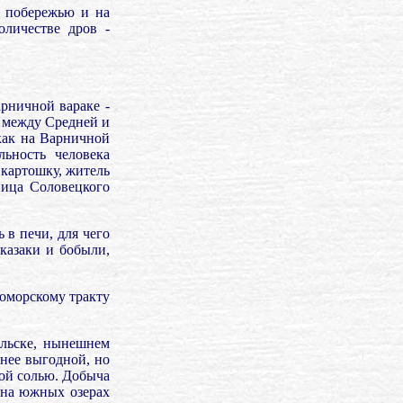
у побережью и на
личестве дров -
рничной вараке -
я между Средней и
как на Варничной
льность человека
 картошку, житель
ница Соловецкого
 в печи, для чего
казаки и бобыли,
Поморскому тракту
ольске, нынешнем
енее выгодной, но
кой солью. Добыча
 на южных озерах