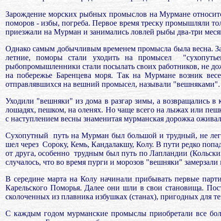
Зарождение морских рыбных промыслов на Мурмане относится
поморов - избы, погреба. Первое время треску промышляли тол
приезжали на Мурман и занимались ловлей рыбы два-три месяца
Однако самым добычливым временем промысла была весна. Заме
летние, поморы стали уходить на промысел
"сухопуть
рыбопромышленники стали посылать своих работников, не до
на побережье Баренцева моря. Так на Мурмане возник весе
отправлявшихся на вешний промысел, называли "вешняками". 
Уходили "вешняки" из дома в разгар зимы, а возвращались в к
лошадях, пешком, на оленях. Но чаще всего на лыжах или пешк
с наступлением весны знаменитая мурманская дорожка оживала
Сухопутный
путь на Мурман был большой и трудный, не легч
шел через
Сороку, Кемь, Кандалакшу, Колу. В пути редко попад
от друга, особенно
трудным был путь по Лапландии (Кольский
случалось, что во время пурги и морозов "вешняки" замерзали 
В середине марта на Колу начинали прибывать первые парти
Карельского Поморья. Далее они шли в свои становища. Пос
сколоченных из плавника избушках (станах), пригодных для те
С каждым годом мурманские промыслы приобретали все боль