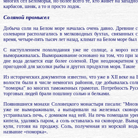
многих сел Беломорья, но более всего те, кто живет на запад
карбасов, шняк, а то и просто лодок.
Соляной промысел
Добыча соли на Белом море началась очень давно. Древние 
солеварни располагались в мелководных бухтах, связанных 
время, четыре-пять тысяч лет назад, климат на Белом море был
С наступлением похолодания уже не солнце, а мороз испо
вымораживалась. Вымораживание основано на том, что при за
дне вода делается еще более соленой. При неоднократном 
пригодной для засолки рыбы и других продуктов моря. Такие
Из исторических документов известно, что уже в ХII веке на
волости были в числе немногих районов, где добывалась сол
"поморка" во многих таможенных грамотах. Потребность Русс
торговых людей брали пошлину солью и белками.
Появившиеся монахи Соловецкого монастыря писали: "Мнози 
уже не вымораживали, а выпаривали на железных сковоро
устраивалась печь, с домиком над ней. На печь помещали ур
кипела, удаляясь паром, а соль оставалась на сковороде. Вы
кули, готовя на продажу. Соль, полученная из морской во
название «поморка».