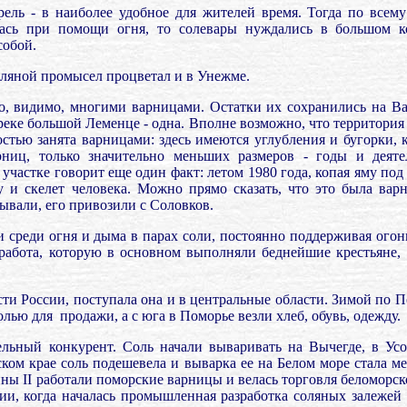
рель - в наиболее удобное для жителей время. Тогда по всем
ась при помощи огня, то солевары нуждались в большом ко
собой.
Соляной промысел процветал и в Унежме.
о, видимо, многими варницами. Остатки их сохранились на Ва
а реке большой Леменце - одна. Вполне возможно, что территори
стью занята варницами: здесь имеются углубления и бугорки, 
рниц, только значительно меньших размеров - годы и деяте
частке говорит еще один факт: летом 1980 года, копая яму под
 и скелет человека. Можно прямо сказать, что это была вар
вали, его привозили с Соловков.
и сре­ди огня и дыма в парах соли, постоянно поддерживая огонь
 работа, которую в основном выполняли беднейшие крестьяне, 
сти России, поступала она и в центральные области. Зимой по 
олью для
продажи, а с юга в Поморье везли хлеб, обувь, одежду.
льный конкурент. Соль начали вываривать на Вычегде, в Ус
ком крае соль подешевела и выварка ее на Белом море стала м
ины II работали поморские варницы и велась торговля беломорс
тии, когда началась промышленная разработка соляных залежей