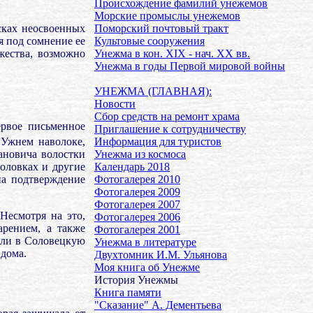
Происхождение фамилий унежемов
Морские промыслы унежемов
сках неосвоенных
Поморский почтовый тракт
 под сомнение ее
Культовые сооружения
ества, возможно
Унежма в кон. XIX - нач. XX вв.
Унежма в годы Первой мировой войны
.
УНЕЖМА (ГЛАВНАЯ):
Новости
Сбор средств на ремонт храма
ервое письменное
Приглашение к сотрудничеству
 Ужнем наволоке,
Информация для туристов
ановича волостки
Унежма из космоса
оловках и другие
Календарь 2018
на подтверждение
Фотогалерея 2010
Фотогалерея 2009
Фотогалерея 2007
Несмотря на это,
Фотогалерея 2006
рением, а также
Фотогалерея 2001
али в Соловецкую
Унежма в литературе
 дома.
Двухтомник И.М. Ульянова
Моя книга об Унежме
История Унежмы
Книга памяти
"Сказание" А. Дементьева