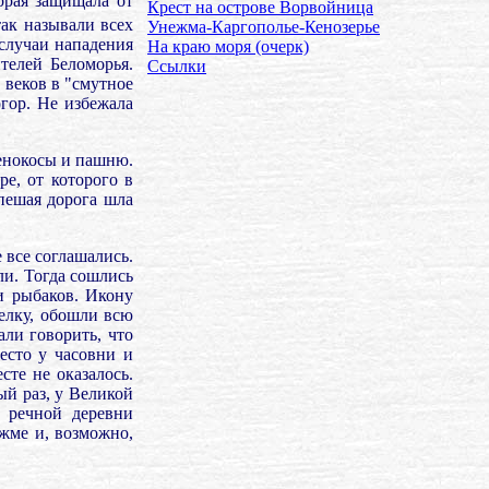
орая защищала от
Крест на острове Ворвойница
ак называли всех
Унежма-Каргополье-Кенозерье
 случаи нападения
На краю моря (очерк)
телей Беломорья.
Ссылки
 веков в "смутное
гор. Не избежала
сенокосы и пашню.
ре, от которого в
пешая дорога шла
 все соглашались.
ли. Тогда сошлись
и рыбаков. Икону
селку, обошли всю
ли говорить, что
есто у часовни и
сте не оказалось.
ый раз, у Великой
и речной деревни
жме и, возможно,