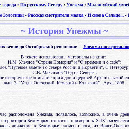
е города
•
По русскому Северу
•
Унежма
•
Малошуйский музей
е Золотицы
•
Рассказ смотрителя маяка
•
И снова Сельцо...
•
~
История Унежмы
~
.
них веков до Октябрьской революции
Унежма послереволю
В тексте использованы материалы из книг:
И.М. Ульянов "Страна Помория" и "О времени и о себе";
лов "Путевые заметки о севере России и Норвегии", С-Петербург,
С.В. Максимов "Год на Севере";
ое историческое описание приходов и церквей Архангельской е
вып. 3: "Уезды Онежский, Кемский и Кольский".
Арх., 1896.
________________________________________________________
.
йчас расположена Унежма, появилось, возможно, в очень дре
а территории Беломорья относится примерно к X-IX тысячелети
чалось движение в Беломорье племен с юга, из Волго-Окского