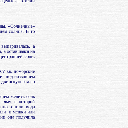
сь целые флотилии
оды. «Солнечные»
ием солнца. В то
 выпаривалась, а
, а оставшаяся на
центрацией соли,
-ХV вв. поморские
ет под названием
в двинскую землю
ием железа, соль
я яму, в которой
янно топили, вода
али
в мешки или
сии она получила