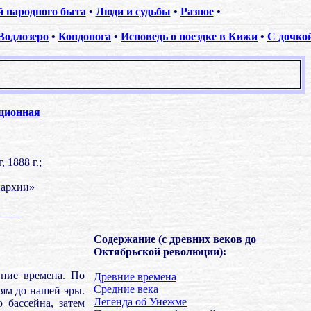
 народного быта
•
Люди и судьбы
•
Разное
•
Водлозеро
•
Кондопога
•
Исповедь о поездке в Кижи
•
С дочко
ционная
 1888 г.;
пархии»
____
Содержание (с древних веков до
Октябрьской революции):
вние времена. По
Древние времена
Средние века
ям до нашей эры.
Легенда об Унежме
 бассейна, затем