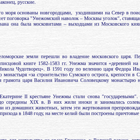
аконец, русские.
лого моря основаны новгородцами,
уходившими на Север в пои
тует поговорка "Унежомский наволок
–
Москвы уголок", ставящая
нована она была московитами
–
выходцами из Московского княж
еломорские земли перешли во владение московского царя. П
 писцовой книге 1582-1583 гг. Унежма значится «деревней на
 Никола Чудотворец». В 1591 году по велению царя Федора Ив
 монастыря «за строительство Сумского острога, крепости в С
ая грамота царя Василия Ивановича Соловецкому монастырю 
Екатерине II крестьяне Унежмы стали снова "государевыми". 
до середины XIX в. В них жили иноки и занимались солева
яли из домашних животных, затем эти жертвования препровожд
 прихода в 1848 году, на месте келий были построены причтовые