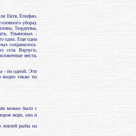
ли Евтя, Епифан,
головного убора).
иловы, Тюрдеевы,
ать, Ульяновых -
то одна. Еще одна
ных сохранилось
з села Варзуги,
насиженные места,
 - по одной. Эти
о видно также по
лях можно было с
моров море, оно и
и ловлей рыбы на