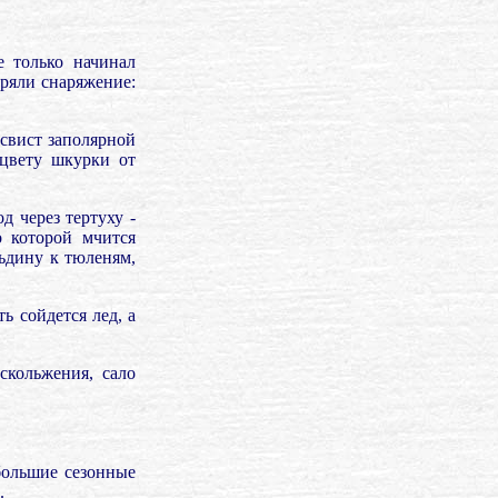
е только начинал
ряли снаряжение:
 свист заполярной
 цвету шкурки от
 через тертуху -
о которой мчится
льдину к тюленям,
ь сойдется лед, а
скольжения, сало
большие сезонные
.