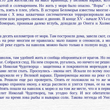
то для жительства на мысе Бранница, у Ве­ликой вараки, кот
отой и солеварением. Но жить у моря было опасно. "Воры" - т
ть, взять в плен, убить. В истории Беломорья известны многие
иная с Х века захватчики систематически терроризировали жи
затем шли разорять онежан и двинян. В конце XV - начале XVI-го
Поморью, проникая далеко вглубь, доходили до Онеги и Холмо
а десять километров от моря. Там построили дома, завели скот, 
 на реке многим не нравилась: мало пашни и сенокосов, а мо
ой реке ездить на наволок можно было только в полную воду, 
аволок, там удобней жить и сообща обороняться от врагов. Но не
ке. Собрался сход. На нем спорили, ругались, но ничего не реши
а Николая Чудотворца - защитника и покровителя мореходов 
ами легли спать. Проснулись - иконы нет. Искали по всему по
наружили ее у Великой вараки. Приверженцы жизни на реке ста
я. Решили еще раз проверить. Опять ее положили на то же м
орко охраняла икону, а когда рассвело и улегся туман, ее на ме
пять пошли на наволок к морю и на том же месте, что и в перв
елит Николай Чудотворец, так угодно богу. И все обитател
ые на время лова рыбы и выварки соли. Такова легенда об Уне