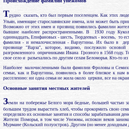
Происхождение
фамилий унежомов
Т
рудно
сказать, кто был первым поселенцем. Как этих люд
Ульян, имеющие старославянские имена, или может быть при
Возможно от этих имен и прозвищ появились фамилии жите
бывшие наиболее распространенными. В
1930 году Куко
одиннадцать, Епифановых - шесть, Тюрдеевых - восемь,
то ес
фамилия - и немалочисленная - Варзугины. Их было в
де
прозвище "Варза", которое, видимо, послужило основой
разгромленного
опричниками Ивана
Грозного в 1568 году. Т
свое село и
разъехались по другим селам Беломорья. Кто-то из
Наиболее
малочисленными были фамилии Фроловы и Cемихин
семьи, как и Варзугины, появились в более близкое к нам 
расселению: ни одна семья не жила около
церкви, все на окра
Основные
занятия местных жителей
З
емли на побережье Белого моря бедные, большей частью з
большим трудом вырастить хлеб, чтобы прокормить свою семью
определяло их основные занятия и способы зарабатывания дене
Жители Поморья, в том числе Унежмы, испокон веков заним
Мурмане (Кольский полуостров). Другим (но менее доходным 