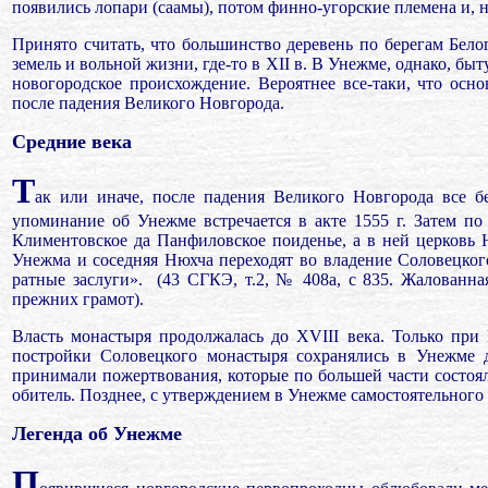
появились лопари (саамы), потом финно-угорские племена и, н
Принято считать, что большинство деревень по берегам Бе
земель и вольной жизни,
где-то в
XII
в. В Унежме, однако, бы
новогородское происхождение. Вероятнее все-таки, что ос
после падения Великого Новгорода.
Средние века
Т
ак или иначе, по
сле падения Великого Новгорода все б
упоминание об Унежме встречается в акте 1555 г. Затем по
Климентовское да Панфиловское поиденье, а в ней церковь
Унежма и соседняя Нюхча переходят во владение Соловецкого
ратные заслуги».
(43 СГКЭ, т.2, № 408а, с 835. Жалованн
прежних грамот).
Власть монастыря продолжалась до ХVIII века. Только при 
постройки Соловецкого монастыря сохранялись в Унежме 
принимали пожертвования, которые по большей части состо
обитель. Позднее, с утверждением в Унежме самостоятельного
Легенда об Унежме
П