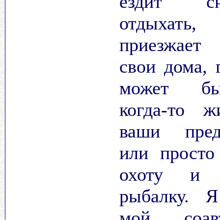
ездит сю
отдыхать, 
приезжае
свои дома, г
может бы
когда-то ж
ваши пред
или просто
охоту и 
рыбалку. 
мой соав