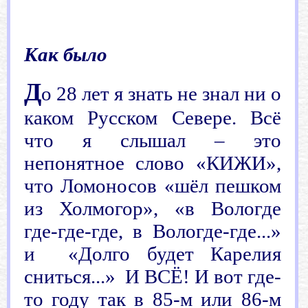
ю
Как было
Д
о
28 лет я знать не знал ни о
каком Русском Севере. Всё
что я слышал – это
непонятное слово «КИЖИ»,
что Ломоносов «шёл пешком
из Холмогор», «в Вологде
где-где-где, в Вологде-где...»
и «Долго будет Карелия
сниться...» И ВСЁ! И вот где-
то году так в 85-м или 86-м