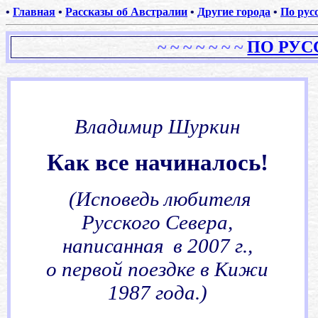
•
Главная
•
Рассказы об Австралии
•
Другие города
•
По рус
~
~ ~ ~
~
~
~
ПО РУС
.
Владимир Шуркин
Как все начиналось!
.
(Исповедь любителя
Русского Севера,
написанная в 2007 г.,
о первой поездке в Кижи
1987 года.)
.