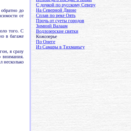
С дочкой по русскому Северу
На Северной Двине
 обратно до
Сплав по реке Оять
исимости от
Прочь от суеты городов
Зимний Валаам
оло того. С
Водлозерские святки
но в багаже
Кожозерье
По Онеге
Из Самары в Тихманьгу
он, я сразу
о внимания.
ал несколько