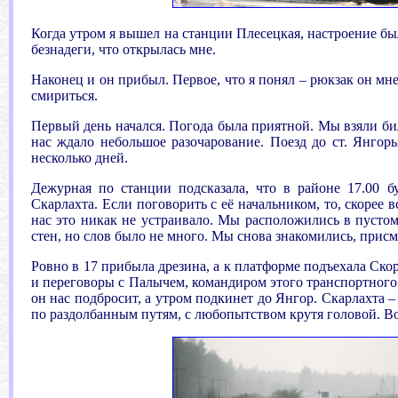
Когда утром я вышел на станции Плесецкая, настроение бы
безнадеги, что открылась мне.
Наконец и он прибыл. Первое, что я понял – рюкзак он мне
смириться.
Первый день начался. Погода была приятной. Мы взяли бил
нас ждало небольшое разочарование. Поезд до ст. Янго
несколько дней.
Дежурная по станции подсказала, что в районе 17.00 б
Скарлахта. Если поговорить с её начальником, то, скорее 
нас это никак не устраивало. Мы расположились в пустом 
стен, но слов было не много. Мы снова знакомились, присм
Ровно в 17 прибыла дрезина, а к платформе подъехала Ско
и переговоры с Палычем, командиром этого транспортного 
он нас подбросит, а утром подкинет до Янгор. Скарлахта –
по раздолбанным путям, с любопытством крутя головой. Вос