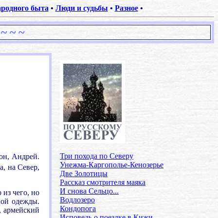
родного быта
•
Люди и судьбы
•
Разное
•
~ ~ ~
.
Три похода по Северу
 он, Андрей.
Унежма-Каргополье-Кенозерье
а, на Север,
Две Золотицы
Рассказ смотрителя маяка
И снова Сельцо...
 из чего, но
Водлозеро
ной одежды.
Кондопога
, армейский
Исповедь о поездке в Кижи