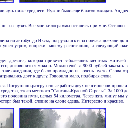
ло чуть ниже среднего. Нужно было еще 6 часов ожидать Андрея
 не разгрузит. Все мои килограммы остались при мне. Осталось
еты на автобус до Иксы, погрузились и за полчаса доехали до п
ры ушел утром, вопреки нашему расписанию, и следующий ожи
удет дрезина, которая привезет заболевших местных жителей
всего, договориться можно. Можно ещё за 9000 рублей заказать 
зале ожидания, где было прохладно и... очень пусто. Слова от
атривались друг к другу. Говорили мало, подбирая слова.
рая. Погрузочно-разгрузочные работы двух пенсионеров прошли 
средства, этого местного "Сапсана-Красной Стрелы". За 1000 д
 это половина пути, целых 54 километра. Через пять минут мы 
торг был такой, словно на слоне едешь. Интересно и красиво.