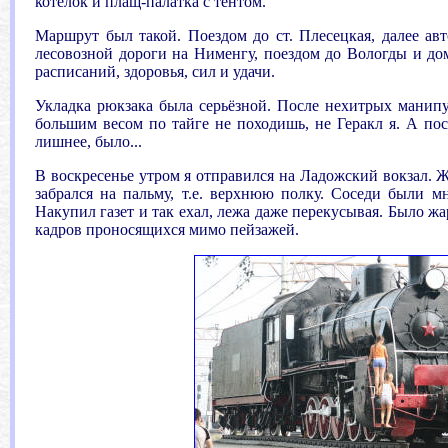
котелок и плащ-палатка с тентом.
Маршрут был такой. Поездом до ст. Плесецкая, далее авт
лесовозной дороги на Нименгу, поездом до Вологды и до
расписаний, здоровья, сил и удачи.
Укладка рюкзака была серьёзной. После нехитрых манип
большим весом по тайге не походишь, не Геракл я. А посл
лишнее, было...
В воскресенье утром я отправился на Ладожский вокзал. Ж
забрался на пальму, т.е. верхнюю полку. Соседи были 
Накупил газет и так ехал, лежа даже перекусывая. Было жа
кадров проносящихся мимо пейзажей.