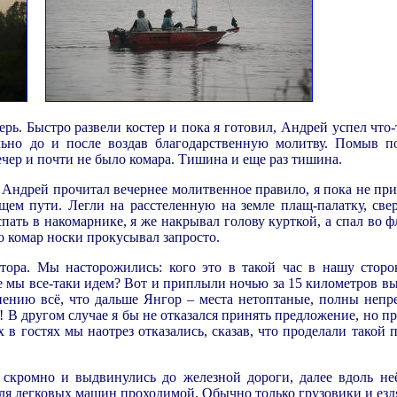
рь. Быстро развели костер и пока я готовил, Андрей успел что-
льно до и после воздав благодарственную молитву. Помыв п
ечер и почти не было комара. Тишина и еще раз тишина.
ь. Андрей прочитал вечернее молитвенное правило, я пока не пр
щем пути. Легли на расстеленную на земле плащ-палатку, све
пать в накомарнике, я же накрывал голову курткой, а спал во 
о комар носки прокусывал запросто.
тора. Мы насторожились: кого это в такой час в нашу сторо
же мы все-таки идем? Вот и приплыли ночью за 15 километров вы
мнению всё, что дальше Янгор – места нетоптаные, полны непр
! В другом случае я бы не отказался принять предложение, но 
х в гостях мы наотрез отказались, сказав, что проделали такой 
 скромно и выдвинулись до железной дороги, далее вдоль не
для легковых машин проходимой. Обычно только грузовики и ездя