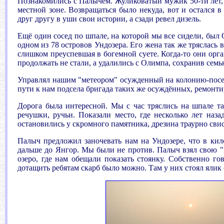
Познакомились с Палычем. Жуликоватый мужик 50-ти лет, 
местной зоне. Возвращаться было некуда, вот и остался 
друг другу в уши свои истории, а сзади ревел дизель.
Ещё один сосед по шпале, на которой мы все сидели, был
одном из 78 островов Ундозера. Его жена так же тряслась 
слишком преуспевшая в богемной суете. Когда-то они орг
продолжать не стали, а удалились с Олимпа, сохранив семь
Управлял нашим "метеором" осужденный на колонию-посел
пути к нам подсела бригада таких же осуждённых, ремонт
Дорога была интересной. Мы с час тряслись на шпале так
речушки, ручьи. Показали место, где несколько лет наз
остановились у скромного памятника, дрезина траурно свис
Палыч предложил заночевать нам на Ундозере, что в кил
дальше до Янгор. Мы были не против. Палыч взял свою "
озеро, где нам обещали показать стоянку. Собственно го
дотащить ребятам скарб было можно. Там у них стоял ялик 