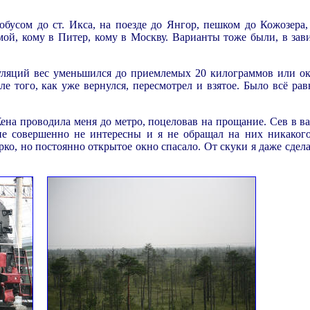
обусом до ст. Икса, на поезде до Янгор, пешком до Кожозера,
мой, кому в Питер, кому в Москву. Варианты тоже были, в зав
уляций вес уменьшился до приемлемых 20 килограммов или ок
е того, как уже вернулся, пересмотрел и взятое. Было всё рав
ена проводила меня до метро, поцеловав на прощание. Сев в ваг
мне совершенно не интересны и я не обращал на них никаког
рко, но постоянно открытое окно спасало. От скуки я даже сдел