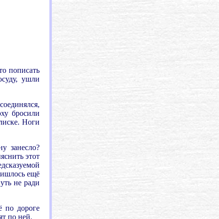
то пописать
осуду, ушли
исоединялся,
рху бросили
флиске. Ноги
ну занесло?
яснить этот
едсказуемой
пришлось ещё
путь не ради
ё по дороге
т по ней.