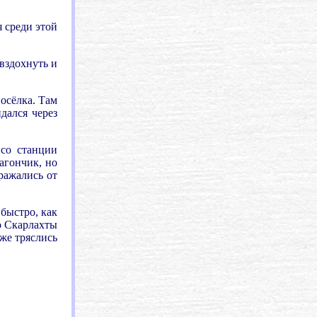
 среди этой
 вздохнуть и
осёлка. Там
дался через
 со станции
вагончик, но
ражались от
быстро, как
о Скарлахты
уже тряслись