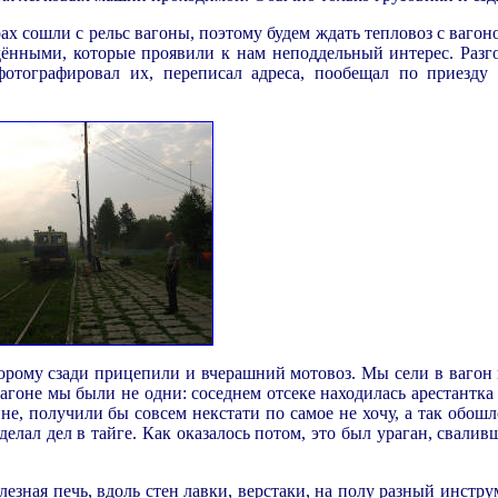
 сошли с рельс вагоны, поэтому будем ждать тепловоз с вагоно
ёнными, которые проявили к нам неподдельный интерес. Разг
отографировал их, переписал адреса, пообещал по приезду 
орому сзади прицепили и вчерашний мотовоз. Мы сели в вагон 
агоне мы были не одни: соседнем отсеке находилась арестантка 
не, получили бы совсем некстати по самое не хочу, а так обош
елал дел в тайге. Как оказалось потом, это был ураган, свали
зная печь, вдоль стен лавки, верстаки, на полу разный инстру