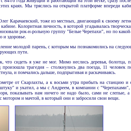
с 84-го года живущий и работающий на этой ветке, сразу после
в этих краях. Мы тряслись на открытой платформе впереди каб
 Олег Карачаевский, тоже из местных, двигающий к своему летн
в кабине. Колоритная личность, в которой угадывалась творческа
анизовали рок-н-рольную группу "Белые Черепахи", но по какой
ю и здоровье.
ение молодой парень, с которым мы познакомились на следую
ирующих пути.
, что сидеть я уже не мог. Мимо неслись деревья, болотца, п
ад произошла трагедия – столкнулись два поезда, 11 человек 
тнула, и помчались дальше, подпрыгивая и раскачиваясь.
ометре от Скарлахты, а к восьми утра прибыть на станцию и 
штуку" и укатил, а мы с Андреем, в компании с "Черепахами",
воря, показывать нам ничего не надо было, сами не слепые, а
с мотором и мачтой, в который они и забросили свои вещи.