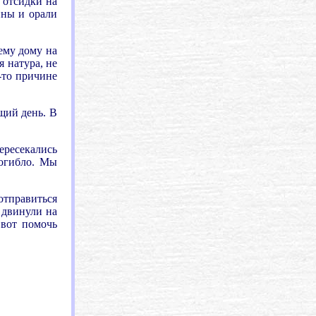
 отсидки на
ины и орали
ему дому на
я натура, не
-то причине
щий день. В
ересекались
погибло. Мы
отправиться
 двинули на
 вот помочь