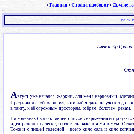
•
Главная
•
Страна наоборот
•
Другие го
~
~ 
Александр Гриши
Отче
А
вгуст уже начался, жаркий, для меня нервозный. Метани
Предложил свой маршрут, который я даже не уяснил до конц
в тайгу, к её огромным просторам, озёрам, болотам, рекам.
На коленках был составлен список снаряжения и продуктов.
идти решили налегке, значит снаряжения минимум. Отказ
Тоже и с пищей телесной – всего кило сала и кило копче