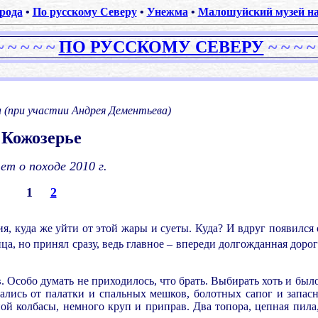
рода
•
По русскому Северу
•
Унежма
•
Малошуйский музей на
~ ~
~
~
~
ПО РУССКОМУ СЕВЕРУ
~
~
~
~
.
.
н
(при участии Андрея Дементьева)
Кожозерье
т о походе 2010 г.
1
2
я, куда же уйти от этой жары и суеты. Куда? И вдруг появился
а, но принял сразу, ведь главное – впереди долгожданная дорог
 Особо думать не приходилось, что брать. Выбирать хоть и было
ались от палатки и спальных мешков, болотных сапог и запас
ной колбасы, немного круп и приправ. Два топора, цепная пила