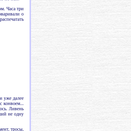
м. Часа три
оваривали о
распечатать
и уже далее
с конвоем...
лось. Ливень
вший не одну
мент, тросы,