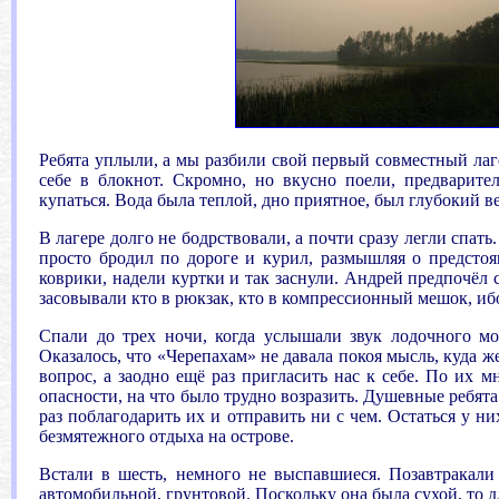
Ребята уплыли, а мы разбили свой первый совместный лаге
себе в блокнот. Скромно, но вкусно поели, предварите
купаться. Вода была теплой, дно приятное, был глубокий в
В лагере долго не бодрствовали, а почти сразу легли спат
просто бродил по дороге и курил, размышляя о предстоя
коврики, надели куртки и так заснули. Андрей предпочёл с
засовывали кто в рюкзак, кто в компрессионный мешок, иб
Спали до трех ночи, когда услышали звук лодочного мо
Оказалось, что «Черепахам» не давала покоя мысль, куда 
вопрос, а заодно ещё раз пригласить нас к себе. По их 
опасности, на что было трудно возразить. Душевные ребята
раз поблагодарить их и отправить ни с чем. Остаться у ни
безмятежного отдыха на острове.
Встали в шесть, немного не выспавшиеся. Позавтракали
автомобильной, грунтовой. Поскольку она была сухой, то 