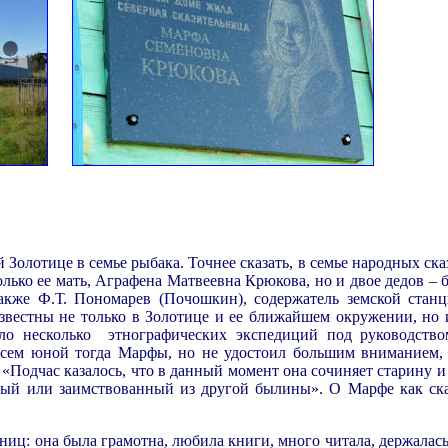
.
олотице в семье рыбака. Точнее сказать, в семье народных сказ
ько ее мать, Аграфена Матвеевна Крюкова, но и двое дедов – бр
акже Ф.Т. Пономарев (Почошкин), содержатель земской стан
известны не только в Золотице и ее ближайшем окружении, но 
тило несколько этнографических экспедиций под руководств
всем юной тогда Марфы, но не удостоил большим вниманием,
 «Подчас казалось, что в данный момент она сочиняет старину и
ный или заимствованный из другой былины». О Марфе как ск
иц: она была грамотна, любила книги, много читала, держалась