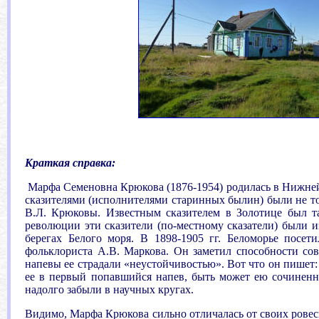
.
Краткая справка:
Марфа Семеновна Крюкова (1876-1954) родилась в Нижней З
сказителями (исполнителями старинных былин) были не тол
В.Л. Крюковы. Известным сказителем в Золотице был т
революции эти сказители (по-местному сказатели) были 
берегах Белого моря. В 1898-1905 гг. Беломорье посе
фольклориста А.В. Маркова. Он заметил способности со
напевы ее страдали «неустойчивостью». Вот что он пишет:
ее в первый попавшийся напев, быть может ею сочинен
надолго забыли в научных кругах.
Видимо, Марфа Крюкова сильно отличалась от своих ровесн