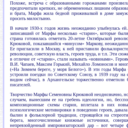
Похоже, встреча с образованными горожанами произвел
предпочитали крепких, не обремененных лишним образова
и брата, Марфа жила бедной приживалкой в доме заму
просить милостыню.
В начале 1930-х годов жизнь неожиданно улыбнулась ей
записавший от Марфы несколько «старин», которые были
страна готовилась отметить 20-летие Октябрьской рев
Крюковой, показавшийся «минусом» Маркову, неожиданно
Ее пригласили в Москву, к ней приставили фольклорист
революции, советскую власть, героев труда, и т.п. Эти сю
в отличие от «старин», стали называть «новинами». Геро
В.И. Чапаев, Максим Горький, Михайло Ломоносов и мног
(«На Зимнем береге, у моря Белого»). В эти годы Марфа 
устроили поездки по Советскому Союзу, в 1939 году на 
видим сейчас), в Архангельске торжественно отметили 
писателей.
Творчество Марфы Семеновны Крюковой неоднозначно, но вс
случаем, вынесшим ее на гребень идеологии, но, бессп
композиционные схемы старин, вплетала в них новы
психологические мотивировки в поведении героев, давала 
былин в фольклорной традиции, строящейся на стереот
берега, многочисленные книжные источники, совер
непревзойденный импровизаторский дар – вот четыре 