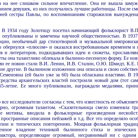
а на нее слишком сильное впечатление. Она не вышла замуж
нием девушек, из них получались лучшие работницы. После см
жней сестры Павлы, по воспоминаниям старожилов вынуждена
. В 1934 году Золотицу посетил начинающий фольклорист В.
 опубликованы и замечены научной общественностью. В 1937 
олюции, необычный дар стихотворной и музыкальной импрови
 обернулся «плюсом» и оказался востребованным временем и 
ов и литераторов, подкидывавших идеи и сюжеты, прославля
жеты она талантливо
облекала в былинно-песенную форму. Ее но
ями ее новин стали В.И. Ленин, И.В. Сталин, О.Ю. Шмидт, К.Е.
ие другие. В былинном изложении она описала и свою собстве
Семеновна (ей было уже за 60) была обласкана властями. В 193
средства архангельских властей построили новый дом (тот са
65-летие. Ее много публиковали, награждали медалями, при
е исследователи согласны с тем, что известность ее объясняетс
орно, огромным талантом. «Сказительница смело изменяла т
е мотивы, вводила в фольклорные произведения несвойс
пространные описания пейзажей и т.д. Все это определяло особ
ипии и типических повторениях. Мощная фольклорная тради
шенное владение техникой былинного стиха и эпически
фактора, определяющие огромный, несравнимый ни с одним 