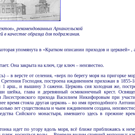
ектов», рекомендованных Архангельской
й в качестве образца для подражания.
.
которая упомянута в «Кратком описании приходов и церквей» , а
тает. Она закрыта на ключ, где ключ – неизвестно.
) – в версте от селения, «верх по берегу моря на пригорке мор
я Сретения Господня, построена иждивением прихожан в 1855-18
и 1 арш., и вышину 3 сажени. Церковь сия холодная же, постр
ыши шейка, глава и деревянный осмиконечный крест. Освяще
м Лисестровского прихода Василием Никифоровым при участ
нее время стояла другая церковь – во имя преподобного Антони
сколько лет существовала и чьим иждивением создана, неизвестн
редства Сийского монастыря, имевшего здесь в прежние вре
тонка идет по угору вдоль моря, всё ближе приближаясь к нем
ный пляж, коснуться воды… Впереди видим стоящий мотоцикл: ка