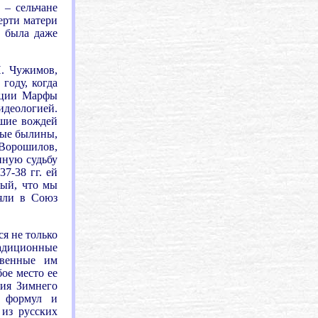
 – сельчане
ерти матери
 была даже
П. Чужимов,
году, когда
зации Марфы
идеологией.
вшие вождей
вые былины,
 Ворошилов,
нную судьбу
7-38 гг. ей
мый, что мы
няли в Союз
я не только
радиционные
твенные им
ое место ее
ция Зимнего
х формул и
из русских