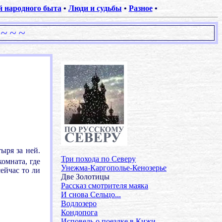
 народного быта
•
Люди и судьбы
•
Разное
•
~ ~ ~
.
ыря за ней.
Три похода по Северу
комната, где
Унежма-Каргополье-Кенозерье
сейчас то ли
Две Золотицы
Рассказ смотрителя маяка
И снова Сельцо...
Водлозеро
Кондопога
Исповедь о поездке в Кижи