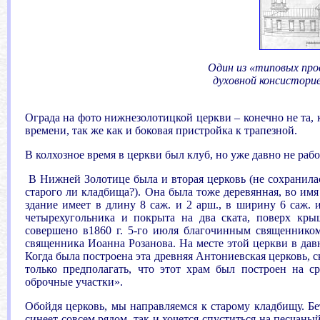
Один из «типовых про
духовной консисторие
Ограда на фото нижнезолотицкой церкви – конечно не та, 
времени, так же как и боковая пристройка к трапезной.
В колхозное время в церкви был клуб, но уже давно не рабо
В Нижней Золотице была и вторая церковь (не сохранилась
старого ли кладбища?). Она была тоже деревянная, во им
здание имеет в длину 8 саж. и 2 арш., в ширину 6 саж. 
четырехугольника и покрыта на два ската, поверх кр
совершено в1860 г. 5-го июля благочинным священнико
священника Иоанна Розанова. На месте этой церкви в дав
Когда была построена эта древняя Антониевская церковь, 
только предполагать, что этот храм был построен на с
оброчные участки».
Обойдя церковь, мы направляемся к старому кладбищу. Бе
синеет совсем рядом, так и хочется спуститься на песча