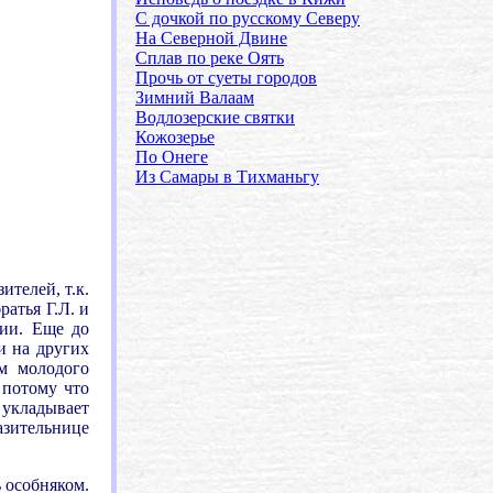
С дочкой по русскому Северу
На Северной Двине
Сплав по реке Оять
Прочь от суеты городов
Зимний Валаам
Водлозерские святки
Кожозерье
По Онеге
Из Самары в Тихманьгу
ителей, т.к.
атья Г.Л. и
ции. Еще до
и на других
ом молодого
 потому что
 укладывает
азительнице
 особняком.