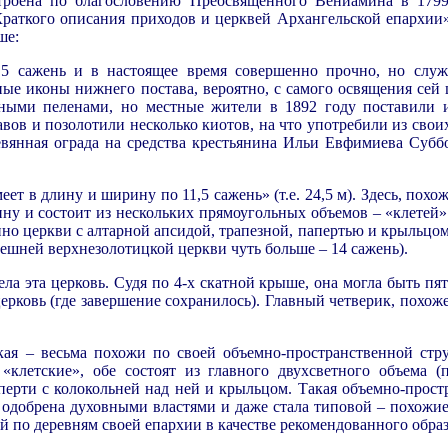
троена по благословению Преосвященного Вениамина в 1799 
«Краткого описания приходов и церквей Архангельской епархии»
ше:
,5 сажень и в настоящее время совершенно прочно, но служ
ные иконы нижнего постава, вероятно, с самого освящения сей 
ными пеленами, но местные жители в 1892 году поставили 
ов и позолотили несколько киотов, на что употребили из своих
ревянная ограда на средства крестьянина Ильи Евфимиева Субб
т в длину и ширину по 11,5 сажень» (т.е. 24,5 м). Здесь, похо
ину и состоит из нескольких прямоугольных объемов – «клетей» 
нно церкви с алтарной апсидой, трапезной, папертью и крыльцом
ешней верхнезолотицкой церкви чуть больше – 14 сажень).
ла эта церковь. Судя по 4-х скатной крыше, она могла быть пя
ерковь (где завершение сохранилось). Главный четверик, похож
ая – весьма похожи по своей объемно-пространственной стру
«клетские», обе состоят из главного двухсветного объема (
перти с колокольней над ней и крыльцом. Такая объемно-прост
а одобрена духовными властями и даже стала типовой – похожи
 по деревням своей епархии в качестве рекомендованного образ