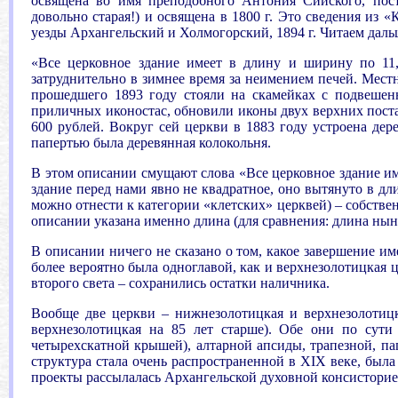
освящена во имя преподобного Антония Сийского, пос
довольно старая!) и освящена в 1800 г. Это сведения из 
уезды Архангельский и Холмогорский, 1894 г. Читаем даль
«Все церковное здание имеет в длину и ширину по 11
затруднительно в зимнее время за неимением печей. Мест
прошедшего 1893 году стояли на скамейках с подвешен
приличных иконостас, обновили иконы двух верхних постав
600 рублей. Вокруг сей церкви в 1883 году устроена де
папертью была деревянная колокольня.
В этом описании смущают слова «Все церковное здание имее
здание перед нами явно не квадратное, оно вытянуто в дл
можно отнести к категории «клетских» церквей) – собстве
описании указана именно длина (для сравнения: длина нын
В описании ничего не сказано о том, какое завершение име
более вероятно была одноглавой, как и верхнезолотицкая ц
второго света – сохранились остатки наличника.
Вообще две церкви – нижнезолотицкая и верхнезолотицк
верхнезолотицкая на 85 лет старше). Обе они по сути 
четырехскатной крышей), алтарной апсиды, трапезной, па
структура стала очень распространенной в
XIX
веке, был
проекты рассылалась Архангельской духовной консисторией