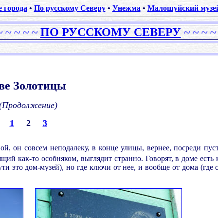
е города
•
По русскому Северу
•
Унежма
•
Малошуйский музей
~ ~
~
~
~
ПО РУССКОМУ СЕВЕРУ
~
~
~
~
.
.
ве Золотицы
(Продолжение)
1
2
3
, он совсем неподалеку, в конце улицы, вернее, посреди пуст
щий как-то особняком, выглядит странно. Говорят, в доме есть 
ути это дом-музей), но где ключи от нее, и вообще от дома (где 