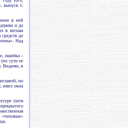
году (ого,
, выпуск 1:
ение в ней
церкви и до
их в весьма
 средств до
отина». Над
же, ошибка –
(по сути ее
. Видимо, в
тиглавой, но
е, имел окна
ктуре (хотя
перекрытого
ранственная
е «типовые»
ца.