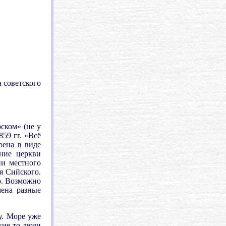
 советского
ском» (не у
59 гг. «Всё
оена в виде
ние церкви
ии местного
я Сийского.
о. Возможно
мена разные
у. Море уже
кие-то люди