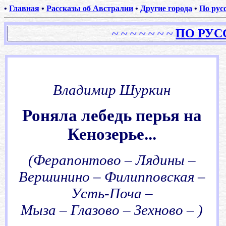
•
Главная
•
Рассказы об Австралии
•
Другие города
•
По рус
~
~ ~ ~
~
~
~
ПО РУС
.
Владимир Шуркин
Роняла лебедь перья на
Кенозерье...
(Ферапонтово – Лядины –
Вершинино – Филипповская –
Усть-Поча –
Мыза – Глазово – Зехново – )