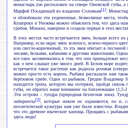
монастырь (он расположен на севере Онежской губы, а
[1]
Марфой Посадницей во владение Соловкам
. Монасты
и облюбовали эти уединенные, безмолвные места, чтоб
Кушереки и Унежмы можно объяснить тем, что здесь наход
грибов. Монахи, наверное и создали первые в этих местах
В этих местах часто встречаются змеи, больше всего их 
Например, если окрас змеи зеленого, зелено-черного цвет
или светло-коричневый, то эта змея обитает в песчаной
лисами, белками, кабанами и другими животными. Однажд
все-таки засомневались в том, что они принадлежат кос
как о нем слышат уже много дней. В Белом море водятс
встречается такое растение как родиола розовая (севе
можно просто есть корень. Рыбаки рассказали нам такж
берёзовом грибе. Один из рыбаков, Гредин Владимир Н
находится тропа, которую мы потеряли, пройдя сквозь
губы, он обратил наше внимание на близлежащие (1,5-2
Эти острова – тундра (природная безлесная зона). Тун
[3]
лабиринты
, которые никем не охраняются, но и, с
неолитической культуры нам уже были известны. Владим
что это древние языческие капища. Прощаясь с рыбакам
здесь люди!