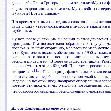
дорог нет?» Ольга Григорьевна нам ответила: «Муж на фро
людям попрошайничать не ходить. Муж с войны не верну
и умирать! Вот я и умираю».
Что кроется за этими последними словами старой женщи
душа… Силу, уверенность, покой и мудрость видим мы в е
глубинным.
Ну вот, после дневки мы с новыми силами двигаемся к
прогадали. Там посоветовали обратиться к завучу шк
поселка. К нашему огорчению, в ее рассказе мало можно
и ст. Куша очень похожи: обе основаны в 1950-х годах,
большие заготовки и вывоз леса. Еще до войны здесь
располагались лагеря. В деревне существует школа. Раньш
школе обучаются около 60 детей. При этом взрослое насе
[11]
не приезжает
. На станции дефицит воды, так как вода
часто случаются перебои в связи то с поломкой машины, 
неделю, но все-таки люди набирают определенный запас
поэтому эти продукты часто входят в повседневный рац
что объясняется недалеким расположением существовавши
.
Другие фрагменты из того же отчета: