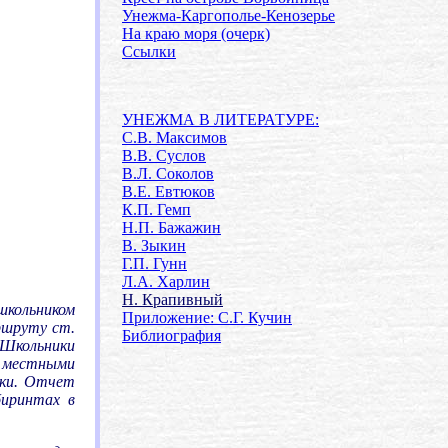
Унежма-Каргополье-Кенозерье
На краю моря (очерк)
Ссылки
.
УНЕЖМА В ЛИТЕРАТУРЕ:
С.В. Максимов
В.В. Суслов
В.Л. Соколов
В.Е. Евтюков
К.П. Гемп
Н.П. Бажажин
В. Зыкин
Г.П. Гунн
Л.А. Харлин
Н. Крапивный
школьником
Приложение: С.Г. Кучин
ршруту ст.
Библиография
 Школьники
с местными
шки. Отчет
биринтах в