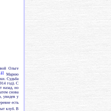
евой Ольге
[4]
Марию
ки. Судьба
914 год). С
т назад, но
затем снова
, увидев у
еревне есть
рыт клуб. В