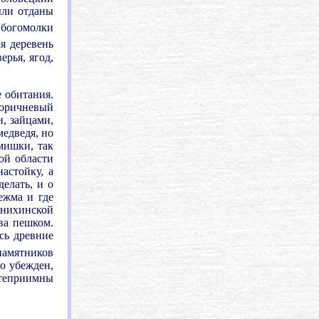
ыли отданы
 богомолки
я деревень
ерья, ягод,
е обитания.
 коричневый
и, зайцами,
медведя, но
мишки, так
ой области
астойку, а
елать, и о
ежма и где
енихинской
ва пешком.
сь древние
памятников
о убежден,
степриимны