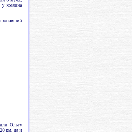
 у хозяина
я пропавший
сили Ольгу
20 км, да и