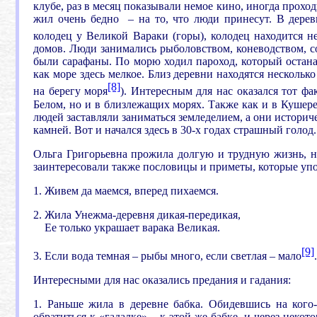
клубе, раз в месяц показывали немое кино, иногда проход
жил очень бедно – на то, что люди принесут. В дерев
колодец у Великой Вараки (горы), колодец находится н
домов. Люди занимались рыболовством, коневодством, с
были сарафаны. По морю ходил пароход, который останав
как море здесь мелкое. Близ деревни находятся нескольк
[8]
на берегу моря
). Интересным для нас оказался тот фа
Белом, но и в близлежащих морях. Также как и в Кушере
людей заставляли заниматься земледелием, а они историч
камней. Вот и начался здесь в 30-х годах страшный голод
Ольга Григорьевна прожила долгую и трудную жизнь, но
заинтересовали также пословицы и приметы, которые упо
1. Живем да маемся, вперед пихаемся.
2. Жила Унежма-деревня дикая-передикая,
Ее только украшает варака Великая.
[9]
3. Если вода темная – рыбы много, если светлая – мало
.
Интересными для нас оказались предания и гадания:
1. Раньше жила в деревне бабка. Обидевшись на кого-
обратиться к «гадалке» – к этой же бабке, и через неко