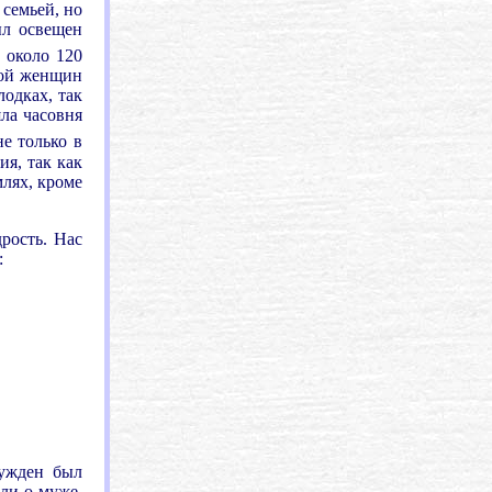
 семьей, но
ыл освещен
 около 120
дой женщин
лодках, так
яла часовня
не только в
я, так как
млях, кроме
рость. Нас
:
нужден был
али о муже,