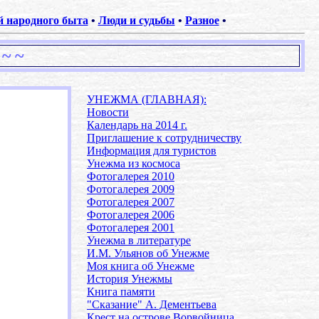
 народного быта
•
Люди и судьбы
•
Разное
•
 ~ ~
УНЕЖМА (ГЛАВНАЯ):
Новости
Календарь на 2014 г.
Приглашение к сотрудничеству
Информация для туристов
Унежма из космоса
Фотогалерея 2010
Фотогалерея 2009
Фотогалерея 2007
Фотогалерея 2006
Фотогалерея 2001
Унежма в литературе
И.М. Ульянов об Унежме
Моя книга об Унежме
История Унежмы
Книга памяти
"Сказание" А. Дементьева
Крест на острове Ворвойница