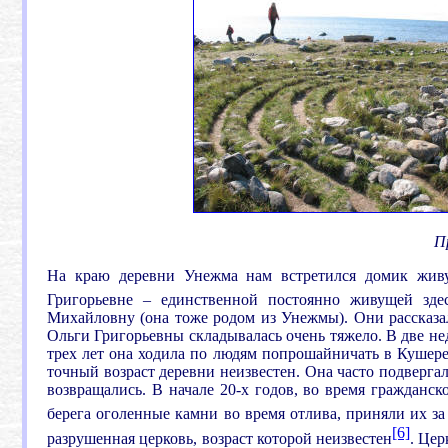
П
На краю деревни Унежма нам встретился домик живущ
Григорьевне – единственной постоянно живущей зд
Михайловну (она тоже родом из Унежмы). Они рассказал
Ольги Григорьевны складывалась очень тяжело. В две неде
трех лет она ходила по людям попрошайничать в Кушереку
точный возраст деревни неизвестен. Она часто подверга
возвращались. В начале 20-х годов, во время гражданс
берега оголенные камни во время отлива, приняли их за
[6]
разрушенная церковь, возраст которой неизвестен
. Цер