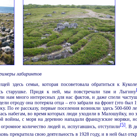
римеры лабиринтов
ей здесь семьи, которая посоветовала обратиться к Кукол
есь старушке. Придя к ней, мы повстречали там и Лыгину
и нам много интересных для нас фактов, и даже спели частуш
ли отроду она потеряла отца – его забрали на фронт (это был 1
. По ее рассказу, первые поселения возникли здесь 500-600 ле
лась набегам, во время которых люди уходили в Малошуйку, но 
кой войны, с моря на деревню нападали французские моряки, но
[5]
 огромное количество людей и, испугавшись, отступили
. В д
ковь прекратила свою деятельность в 1928 году, и в ней был отк