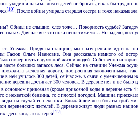
нт уходил и наказал дом и детей не бросать, и как бы трудно н
[10]
лся
. После войны умирала старшая сестра и тоже наказывала
ны? Обиды не слышно, слез тоже… Покорность судьбе? Загадоч
е глазах. Для нас все это пока непостижимо… Но задело, косну
 ст. Унежма. Придя на станцию, мы сразу решили идти на по
олы Гасюк Ольге Ивановне. Она рассказала немного об исто
 было почерпнуть о духовной жизни людей. Собственно истории 
 на месте больших запасов леса. Сейчас на станции Унежма осу
 проходила железная дорога, построенная заключенными, так
е в ней училось 300 детей, сейчас же, в связи с уменьшением н
ление деревни достигает 300 человек. В деревне нет и не было 
 в основном привозная (кроме привозной воды в деревне есть 4 
то с нехваткой бензина, то с плохой погодой. Машина приезжает
 воды на случай ее нехватки. Ближайшие леса богаты грибами 
ион деревенских жителей. В деревне живут люди разных национ
[12]
х здесь когда-то лагерей
.