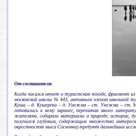
От составителя:
Когда писался отчет о туристском походе, фрагмент из
московской школы № 443, активным членом школьной ту
Куша – д. Кушерека – д. Унежма – ст. Унежма – ст. М
готовились к нему заранее, перечитав много литерат
жителями, собирали материалы о природе, истории, ду
получился глубоким, содержащим множество интересны
окрестностях мыса Сосновка) требуют дальнейших иссл