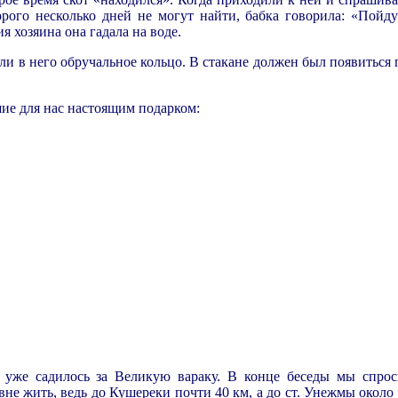
рого несколько дней не могут найти, бабка говорила: «Пойду
я хозяина она гадала на воде.
али в него обручальное кольцо. В стакане должен был появитьс
ие для нас настоящим подарком:
уже садилось за Великую вараку. В конце беседы мы спро
не жить, ведь до Кушереки почти 40 км, а до ст. Унежмы около 