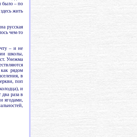
и было – по
 здесь жить
на русская
лось чем-то
чту – и не
рии школы,
ст. Унежма
ществляются
 как рядом
аселения, в
церкви, поп
колодца), и
 два раза в
и ягодами,
альностей,