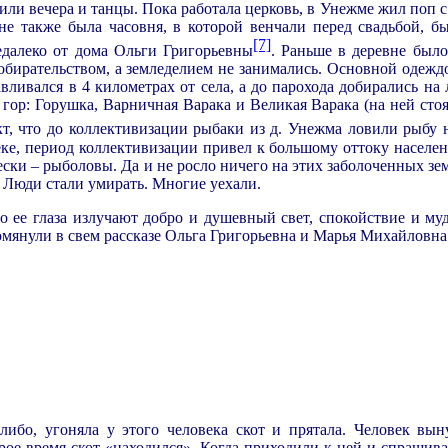
или вечера и танцы. Пока работала церковь, в Унежме жил поп с
не также была часовня, в которой венчали перед свадьбой, б
[7]
едалеко от дома Ольги Григорьевны
. Раньше в деревне было
обирательством, а земледелием не занимались. Основной одеж
ливался в 4 километрах от села, а до парохода добирались на 
о гор: Горушка, Варничная Варака и Великая Варака (на ней сто
кт, что до коллективизации рыбаки из д. Унежма ловили рыбу 
ке, период коллективизации привел к большому оттоку населени
ески – рыболовы. Да и не росло ничего на этих заболоченных зе
. Люди стали умирать. Многие уехали.
 ее глаза излучают добро и душевный свет, спокойствие и муд
мянули в свем рассказе Ольга Григорьевна и Марья Михайловна
либо, угоняла у этого человека скот и прятала. Человек вы
торое время скот «находился». Когда приходили к ней и спрашив