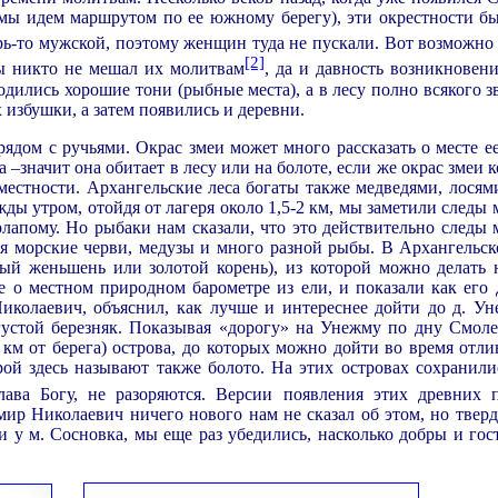
 мы идем маршрутом по ее южному берегу), эти окрестности б
рь-то мужской, поэтому женщин туда не пускали. Вот возможно
[2]
ы никто не мешал их молитвам
, да и давность возникновени
ились хорошие тони (рыбные места), а в лесу полно всякого зв
 избушки, а затем появились и деревни.
рядом с ручьями. Окрас змеи может много рассказать о месте е
а –значит она обитает в лесу или на болоте, если же окрас змеи
 местности. Архангельские леса богаты также медведями, лосям
ы утром, отойдя от лагеря около 1,5-2 км, мы заметили следы 
олапому. Но рыбаки нам сказали, что это действительно следы 
я морские черви, медузы и много разной рыбы. В Архангельск
рный женьшень или золотой корень), из которой можно делать н
е о местном природном барометре из ели, и показали как его д
иколаевич, объяснил, как лучше и интереснее дойти до д. Ун
 густой березняк. Показывая «дорогу» на Унежму по дну Смол
 км от берега) острова, до которых можно дойти во время отли
дрой здесь называют также болото. На этих островах сохранили
лава Богу, не разоряются. Версии появления этих древних 
ир Николаевич ничего нового нам не сказал об этом, но тверд
и у м. Сосновка, мы еще раз убедились, насколько добры и го