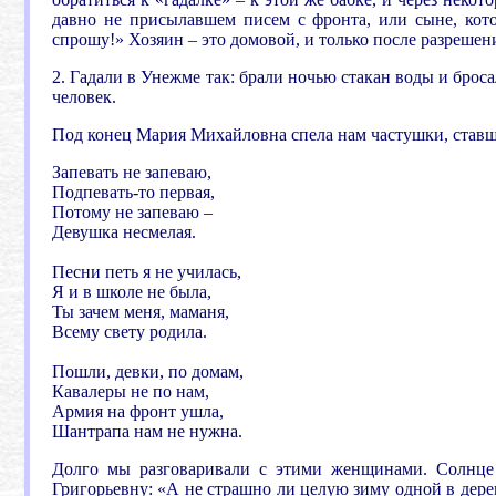
давно не присылавшем писем с фронта, или сыне, кото
спрошу!» Хозяин – это домовой, и только после разрешени
2. Гадали в Унежме так: брали ночью стакан воды и брос
человек.
Под конец Мария Михайловна спела нам частушки, ставш
Запевать не запеваю,
Подпевать-то первая,
Потому не запеваю –
Девушка несмелая.
.
Песни петь я не училась,
Я и в школе не была,
Ты зачем меня, маманя,
Всему свету родила.
.
Пошли, девки, по домам,
Кавалеры не по нам,
Армия на фронт ушла,
Шантрапа нам не нужна.
Долго мы разговаривали с этими женщинами. Солнце 
Григорьевну: «А не страшно ли целую зиму одной в дерев