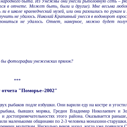
народного быта. Из Унежмы они унесли рыболовную сеть – рю
тся в отчете. Может быть, были и другие). Мне весьма любо
ли в школе краеведческий музей, или они разошлись по рукам и
учить не удалось. Николай Крапивный унесся в водоворот взрос
вониться не удалось. Ответ, наверное, можно будет пол
 бы фотографии унежемских прялок?
***
 отчета "Помор
ье–2002"
двух рыбаков подле избушки. Они варили еду на костре и угости
а рыбака, бывших моряка, Гредин Владимир Николаевич и 
и достопримечательностях этого района. Оказывается раньше,
жили маленькими общинами по 2-3 человека монахини-старушки
ремени молитвам. Несколько веков назад, когда уже появился 