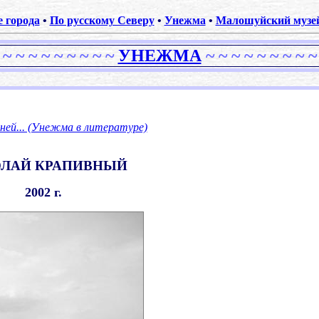
е города
•
По русскому Северу
•
Унежма
•
Малошуйский музей
 ~ ~ ~ ~ ~ ~ ~ ~ ~
УНЕЖМА
~ ~ ~ ~ ~ ~ ~ ~ ~
.
 ней... (Унежма в литературе)
.
ЛАЙ КРАПИВНЫЙ
2002 г.