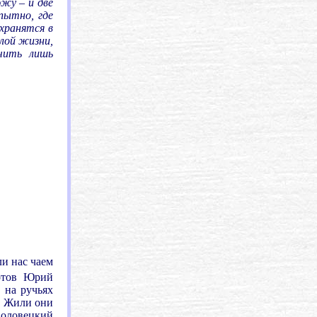
жу – и две
пытно, где
 хранятся в
лой жизни,
учить лишь
ли нас чаем
Зотов Юрий
 на ручьях
. Жили они
Соловецкий