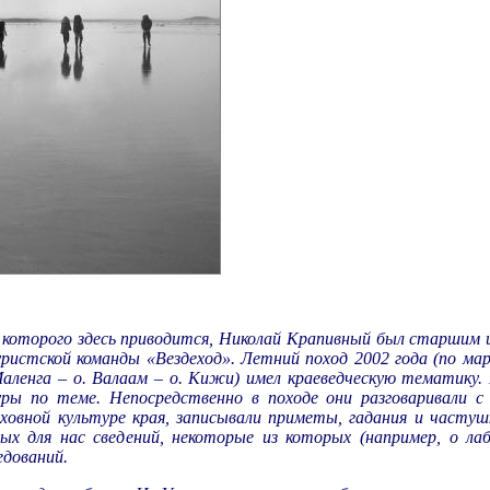
 которого здесь приводится, Николай Крапивный был старшим 
ристской команды «Вездеход». Летний поход 2002 года (по ма
аленга – о. Валаам – о. Кижи) имел краеведческую тематику.
уры по теме. Непосредственно в походе они разговаривали 
ховной культуре края, записывали приметы, гадания и часту
х для нас сведений, некоторые из которых (например, о ла
едований.