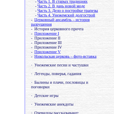
-
Часть 1. В старых традициях
-
Часть 2. В дань новой моде
-
Часть 3. Дело о постройке трапезы
-
Часть 4. Унежемский долгострой
-
Церковный ансамбль
– история
разрушения
- История церковного причта
-
Приложение
I
-
Приложение
II
-
Приложение
III
-
Приложение
IV
-
Приложение
V
-
Никольская церковь
–
фото-вставка
·
Унежемские песни и частушки
·
Легенды, поверья, гадания
·
Былины и плачи, пословицы и
поговорки
·
Детские игры
·
Унежемские анекдоты
·
Очевидцы рассказывают: