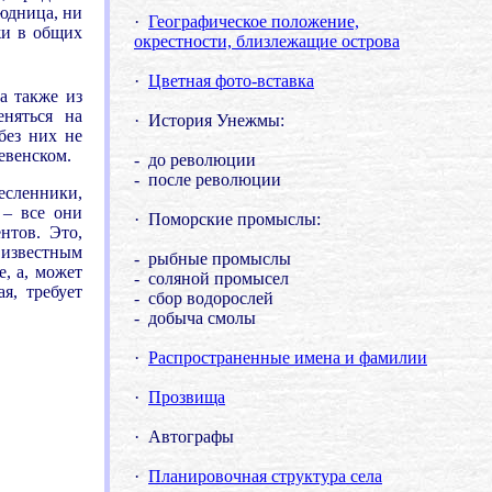
юдница, ни
·
Географическое положение,
жи в общих
окрестности, близлежащие острова
·
Цветная фото-вставка
 а также из
няться на
·
История Унежмы:
без них не
евенском.
- до революции
- после революции
есленники,
 – все они
·
Поморские промыслы:
нтов. Это,
 известным
- рыбные промыслы
, а, может
- соляной промысел
я, требует
- сбор водорослей
- добыча смолы
·
Распространенные имена и фамилии
·
Прозвища
·
Автографы
·
Планировочная структура села