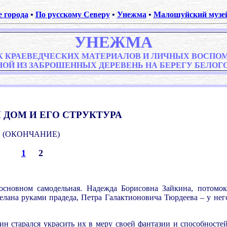
е города
•
По русскому Северу
•
Унежма
•
Малошуйский музей
УНЕЖМА
К КРАЕВЕДЧЕСКИХ МАТЕРИАЛОВ И ЛИЧНЫХ ВОСПО
НОЙ ИЗ ЗАБРОШЕННЫХ ДЕРЕВЕНЬ НА БЕРЕГУ БЕЛОГ
.
ДОМ И ЕГО СТРУКТУРА
(ОКОНЧАНИЕ)
.
.
1
2
сновном самодельная. Надежда Борисовна Зайкина, потомо
делана руками прадеда, Петра Галактионовича Тюрдеева – у нег
н старался украсить их в меру своей фантазии и способностей