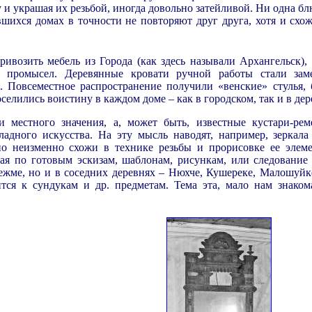
и украшая их резьбой, иногда довольно затейливой. Ни одна бл
вшихся домах в точности не повторяют друг друга, хотя и схо
ривозить мебель из Города (как здесь называли Архангельск),
промысел. Деревянные кровати ручной работы стали заме
. Повсеместное распространение получили «венские» стулья, 
селились воистину в каждом доме – как в городском, так и в дер
 местного значения, а, может быть, известные кустари-рем
адного искусства. На эту мысль наводят, например, зеркала
но неизменно схожи в технике резьбы и прорисовке ее элеме
ная по готовым эскизам, шаблонам, рисункам, или следование
нежме, но и в соседних деревнях – Нюхче, Кушереке, Малошуйке
тся к сундукам и др. предметам. Тема эта, мало нам знакома