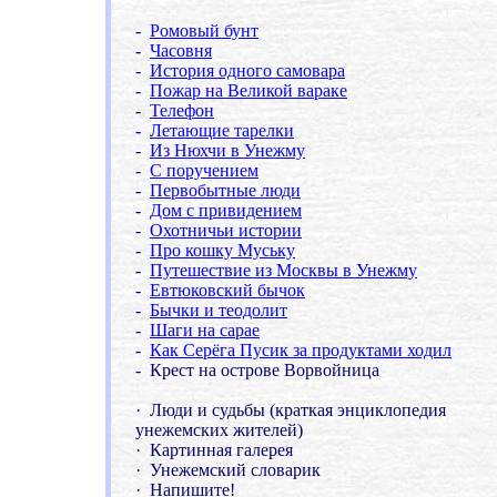
-
Ромовый бунт
-
Часовня
-
История одного самовара
-
Пожар на Великой вараке
-
Телефон
-
Летающие тарелки
-
Из Нюхчи в Унежму
-
С поручением
-
Первобытные люди
-
Дом с привидением
-
Охотничьи истории
-
Про кошку Муську
-
Путешествие
из Москвы в Унежму
-
Евтюковский бычок
-
Бычки и теодолит
-
Шаги на сарае
-
Как Серёга Пусик за продуктами ходил
- Крест на острове Ворвойница
·
Люди и судьбы (краткая энциклопедия
унежемских жителей)
·
Картинная галерея
·
Унежемский словарик
·
Напишите!