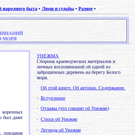
 народного быта
•
Люди и судьбы
•
Разное
•
МИНАНИЙ
О МОРЯ
УНЕЖМА
Сборник краеведческих материалов и
личных воспоминаний об одной из
заброшенных деревень на берегу Белого
моря.
·
Об этой книге. Об авторах. Содержание.
·
Вступление
·
Отзывы (что говорят об Унежме)
к коренных
о был даже
·
Стихи об Унежме
·
Легенда об Унежме
, придавая