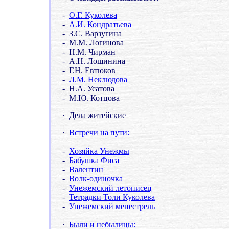
-
О.Г. Куколева
-
А.И. Кондратьева
- З.С. Варзугина
- М.М. Логинова
-
Н.М. Чирман
- А.Н. Лощинина
- Г.Н. Евтюков
-
Л.М. Неклюдова
- Н.А. Усатова
- М.Ю. Котцова
·
Дела житейские
·
Встречи на пути:
-
Хозяйка Унежмы
-
Бабушка Фиса
-
Валентин
-
Волк-одиночка
-
Унежемский летописец
-
Тетрадки Толи Куколева
-
Унежемский менестрель
·
Были и небылицы: