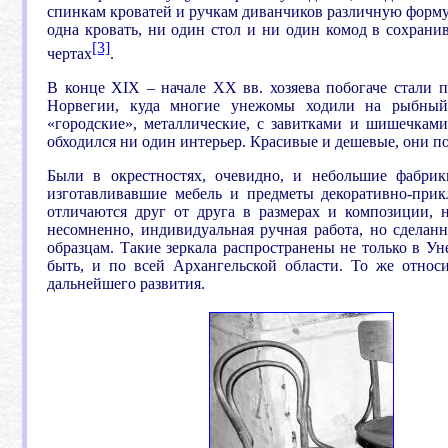
спинкам кроватей и ручкам диванчиков различную форму 
одна кровать, ни один стол и ни один комод в сохрани
[3]
чертах
.
В конце Х
I
Х – начале
XX
вв. хозяева побогаче стали п
Норвегии, куда многие унежомы ходили на рыбный 
«городские», металлические, с завитками и шишечками
обходился ни один интерьер. Красивые и дешевые, они по
Были в окрестностях, очевидно, и небольшие фабрики
изготавливавшие мебель и предметы декоративно-прикл
отличаются друг от друга в размерах и композиции, 
несомненно, индивидуальная ручная работа, но сделан
образцам. Такие зеркала распространены не только в У
быть, и по всей Архангельской области. То же относи
дальнейшего развития.