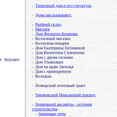
·
Типичный дом и его структура
·
Дома рассказывают:
-
Рыбный склад
-
Магазея
-
Дом Филиппа Базанова
- Колхозный магазин
- Колхозная пекарня
- Дом Екатерины Евтюковой
- Дом Валентина Симоненко
- Дом с двумя соснами
ля будущих
- Дом Ульяновых
- Дом на краю Заполья
- Дом с привидением
- Колодцы
·
Поморский почтовый тракт
·
Унежемский Никольский приход:
-
Церковный ансамбль
–
история
строительства
:
-
Значимые даты